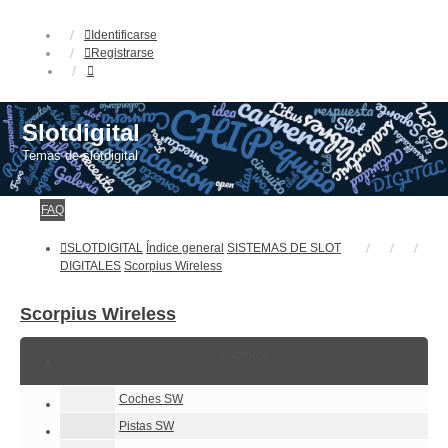
Identificarse
Registrarse
Slotdigital
Temas de slotdigital
FAQ
SLOTDIGITAL
Índice general
SISTEMAS DE SLOT
DIGITALES
Scorpius Wireless
Scorpius Wireless
Subforos
Coches SW
Pistas SW