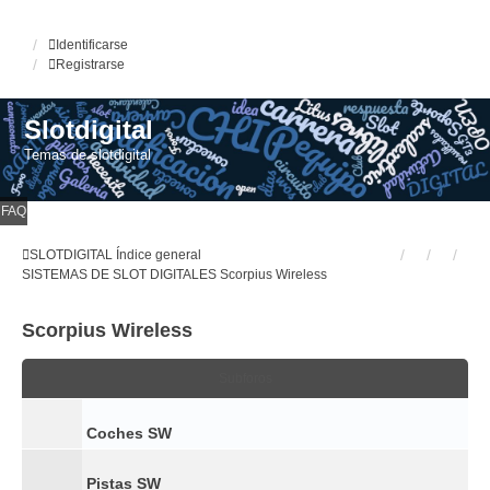
Identificarse
Registrarse
Slotdigital
Temas de slotdigital
FAQ
SLOTDIGITAL
Índice general
SISTEMAS DE SLOT DIGITALES
Scorpius Wireless
Scorpius Wireless
Subforos
Coches SW
Pistas SW