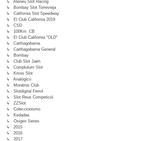
↳ Ateneu Slot Racing
↳ Bombay Slot Torrevieja
↳ California Slot Speedway
↳ El Club California 2019
↳ CSD
↳ 100Km. CB
↳ El Club California "OLD"
↳ Carthagobarna
↳ Carthagobarna General
↳ Bombay
↳ Club Slot Jaén
↳ Complutum Slot
↳ Kmos Slot
↳ Analógico
↳ Moratros Club
↳ Slotdigital Ferrol
↳ Slot Reus Competició
↳ ZZSlot
↳ Coleccionismo
↳ Kedadas
↳ Oxigen Series
↳ 2015
↳ 2016
↳ 2017