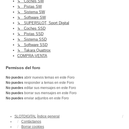
↳ Coches SW
↳ Pistas SW
↳ Sistema SW
↳ Software SW
↳ SUPERSLOT, Sport Digital
↳ Coches SSD
↳ Pistas SSD
↳ Sistema SSD
↳ Software SSD
↳ Takara Quattrox
COMPRA-VENTA
Permisos del foro
No puedes
abrir nuevos temas en este Foro
No puedes
responder a temas en este Foro
No puedes
editar sus mensajes en este Foro
No puedes
borrar sus mensajes en este Foro
No puedes
enviar adjuntos en este Foro
SLOTDIGITAL
Índice general
Contáctanos
Borrar cookies