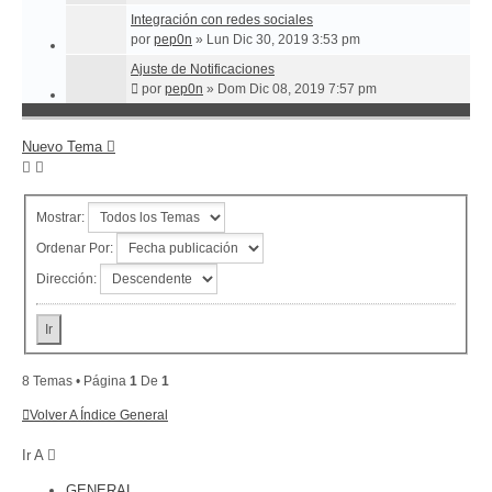
Integración con redes sociales
por
pep0n
»
Lun Dic 30, 2019 3:53 pm
Ajuste de Notificaciones
por
pep0n
»
Dom Dic 08, 2019 7:57 pm
Nuevo Tema
Mostrar:
Ordenar Por:
Dirección:
8 Temas • Página
1
De
1
Volver A Índice General
Ir A
GENERAL