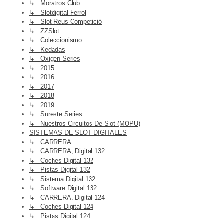
↳ Moratros Club
↳ Slotdigital Ferrol
↳ Slot Reus Competició
↳ ZZSlot
↳ Coleccionismo
↳ Kedadas
↳ Oxigen Series
↳ 2015
↳ 2016
↳ 2017
↳ 2018
↳ 2019
↳ Sureste Series
↳ Nuestros Circuitos De Slot (MOPU)
SISTEMAS DE SLOT DIGITALES
↳ CARRERA
↳ CARRERA, Digital 132
↳ Coches Digital 132
↳ Pistas Digital 132
↳ Sistema Digital 132
↳ Software Digital 132
↳ CARRERA, Digital 124
↳ Coches Digital 124
↳ Pistas Digital 124