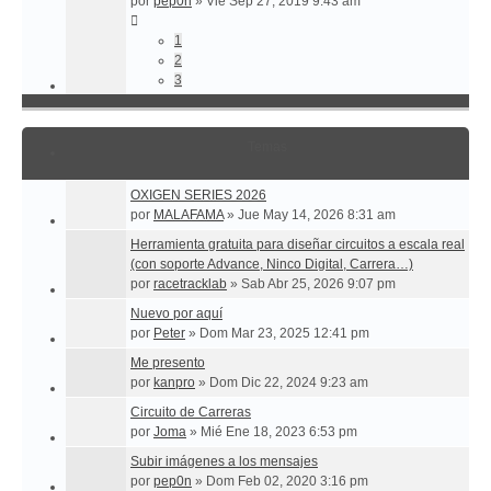
por
pep0n
»
Vie Sep 27, 2019 9:43 am
1
2
3
Temas
OXIGEN SERIES 2026
por
MALAFAMA
»
Jue May 14, 2026 8:31 am
Herramienta gratuita para diseñar circuitos a escala real
(con soporte Advance, Ninco Digital, Carrera…)
por
racetracklab
»
Sab Abr 25, 2026 9:07 pm
Nuevo por aquí
por
Peter
»
Dom Mar 23, 2025 12:41 pm
Me presento
por
kanpro
»
Dom Dic 22, 2024 9:23 am
Circuito de Carreras
por
Joma
»
Mié Ene 18, 2023 6:53 pm
Subir imágenes a los mensajes
por
pep0n
»
Dom Feb 02, 2020 3:16 pm