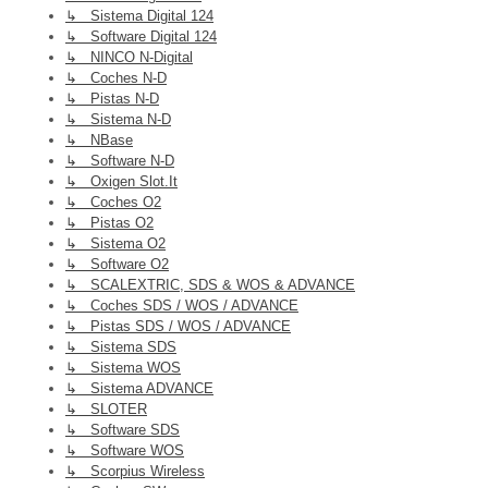
↳ Sistema Digital 124
↳ Software Digital 124
↳ NINCO N-Digital
↳ Coches N-D
↳ Pistas N-D
↳ Sistema N-D
↳ NBase
↳ Software N-D
↳ Oxigen Slot.it
↳ Coches O2
↳ Pistas O2
↳ Sistema O2
↳ Software O2
↳ SCALEXTRIC, SDS & WOS & ADVANCE
↳ Coches SDS / WOS / ADVANCE
↳ Pistas SDS / WOS / ADVANCE
↳ Sistema SDS
↳ Sistema WOS
↳ Sistema ADVANCE
↳ SLOTER
↳ Software SDS
↳ Software WOS
↳ Scorpius Wireless