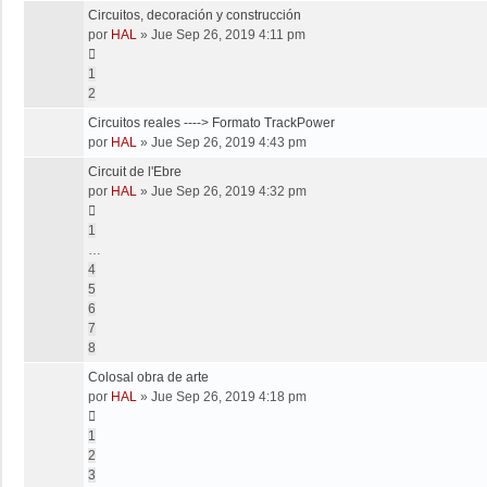
Circuitos, decoración y construcción
por
HAL
»
Jue Sep 26, 2019 4:11 pm
1
2
Circuitos reales ----> Formato TrackPower
por
HAL
»
Jue Sep 26, 2019 4:43 pm
Circuit de l'Ebre
por
HAL
»
Jue Sep 26, 2019 4:32 pm
1
…
4
5
6
7
8
Colosal obra de arte
por
HAL
»
Jue Sep 26, 2019 4:18 pm
1
2
3