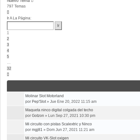
Nuevo Tema
797 Temas
Página
1
Ir A La Página:
De
32
1
2
3
4
5
…
32
Siguiente
Molinar Slot Motorland
por
Pep'Slot
»
Jue Ene 20, 2022 11:15 am
Maqueta ninco digital colgada del techo
por
Gotzon
»
Lun Sep 27, 2021 10:30 pm
Mi circuito con pistas Scalextric y Ninco
por
mgj81
»
Dom Jun 27, 2021 11:21 am
Mi circuito VK-Slot oxigen