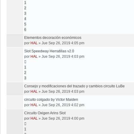
1
2
3
4
5
6
Elementos decoración económicos
por
HAL
»
Jue Sep 26, 2019 4:05 pm
Slot Speedway Herratillas v2.0
por
HAL
»
Jue Sep 26, 2019 4:03 pm
1
2
3
Consejo y modificaciones del trazado y cambios circuito LuBe
por
HAL
»
Jue Sep 26, 2019 4:03 pm
circuito colgado by Victor Maiden
por
HAL
»
Jue Sep 26, 2019 4:02 pm
Circuito Oxigen Arins Slot
por
HAL
»
Jue Sep 26, 2019 4:00 pm
1