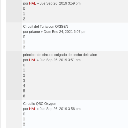
por
HAL
»
Jue Sep 26, 2019 3:59 pm
1
2
Circuit del Turia con OXIGEN
por
priamo
»
Dom Ene 24, 2021 6:07 pm
1
2
principio de circuito colgado del techo del salon
por
HAL
»
Jue Sep 26, 2019 3:51 pm
1
2
3
4
5
6
Circuito QSC Oxygen
por
HAL
»
Jue Sep 26, 2019 3:56 pm
1
2