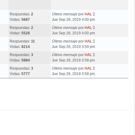
Respuestas:
2
Último mensaje
por
HAL
Vistas:
5687
Jue Sep 26, 2019 4:00 pm
Respuestas:
2
Último mensaje
por
HAL
Vistas:
5528
Jue Sep 26, 2019 4:00 pm
Respuestas:
11
Último mensaje
por
HAL
Vistas:
8214
Jue Sep 26, 2019 3:59 pm
Respuestas:
3
Último mensaje
por
HAL
Vistas:
5884
Jue Sep 26, 2019 3:58 pm
Respuestas:
3
Último mensaje
por
HAL
Vistas:
5777
Jue Sep 26, 2019 3:58 pm