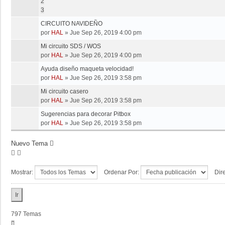
2
3
CIRCUITO NAVIDEÑO
por
HAL
»
Jue Sep 26, 2019 4:00 pm
Mi circuito SDS / WOS
por
HAL
»
Jue Sep 26, 2019 4:00 pm
Ayuda diseño maqueta velocidad!
por
HAL
»
Jue Sep 26, 2019 3:58 pm
Mi circuito casero
por
HAL
»
Jue Sep 26, 2019 3:58 pm
Sugerencias para decorar Pitbox
por
HAL
»
Jue Sep 26, 2019 3:58 pm
Nuevo Tema
Mostrar:
Ordenar Por:
Dir
797 Temas
Página