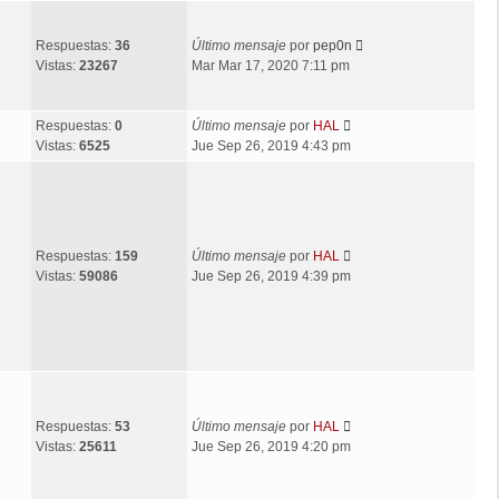
Respuestas:
36
Último mensaje
por
pep0n
Vistas:
23267
Mar Mar 17, 2020 7:11 pm
Respuestas:
0
Último mensaje
por
HAL
Vistas:
6525
Jue Sep 26, 2019 4:43 pm
Respuestas:
159
Último mensaje
por
HAL
Vistas:
59086
Jue Sep 26, 2019 4:39 pm
Respuestas:
53
Último mensaje
por
HAL
Vistas:
25611
Jue Sep 26, 2019 4:20 pm