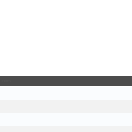
Temas