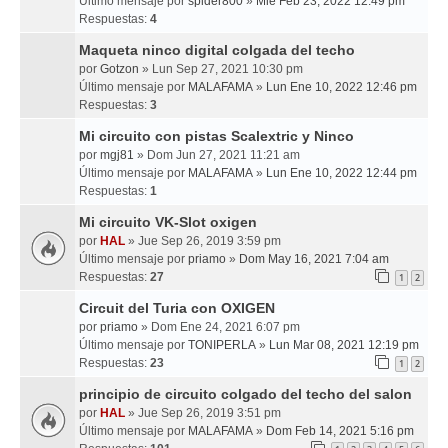
Último mensaje por
spider800
»
Mié Feb 23, 2022 12:49 pm
Respuestas:
4
Maqueta ninco digital colgada del techo
por
Gotzon
» Lun Sep 27, 2021 10:30 pm
Último mensaje por
MALAFAMA
»
Lun Ene 10, 2022 12:46 pm
Respuestas:
3
Mi circuito con pistas Scalextric y Ninco
por
mgj81
» Dom Jun 27, 2021 11:21 am
Último mensaje por
MALAFAMA
»
Lun Ene 10, 2022 12:44 pm
Respuestas:
1
Mi circuito VK-Slot oxigen
por
HAL
» Jue Sep 26, 2019 3:59 pm
Último mensaje por
priamo
»
Dom May 16, 2021 7:04 am
Respuestas:
27
1
2
Circuit del Turia con OXIGEN
por
priamo
» Dom Ene 24, 2021 6:07 pm
Último mensaje por
TONIPERLA
»
Lun Mar 08, 2021 12:19 pm
Respuestas:
23
1
2
principio de circuito colgado del techo del salon
por
HAL
» Jue Sep 26, 2019 3:51 pm
Último mensaje por
MALAFAMA
»
Dom Feb 14, 2021 5:16 pm