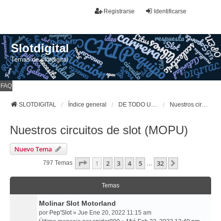
Registrarse
Identificarse
Slotdigital
Temas de slotdigital
FAQ
SLOTDIGITAL
Índice general
DE TODO UN POCO
Nuestros circuitos de slot (MOPU)
Nuestros circuitos de slot (MOPU)
Nuevo Tema
Página
1
De
32
1
2
3
4
5
32
Siguiente
797 Temas
…
Temas
Molinar Slot Motorland
por
Pep'Slot
» Jue Ene 20, 2022 11:15 am