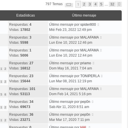
P
1
797 Temas
2
3
4
5
…
32
S
Á
I
G
G
Estadísticas
Último mensaje
I
U
N
I
A
Respuestas:
4
Último mensaje
por
spider800
E
1
N
Vistas:
17802
Mié Feb 23, 2022 12:49 pm
D
T
E
E
Respuestas:
3
Último mensaje
por
MALAFAMA
3
Vistas:
5598
Lun Ene 10, 2022 12:46 pm
2
Respuestas:
1
Último mensaje
por
MALAFAMA
Vistas:
5006
Lun Ene 10, 2022 12:44 pm
Respuestas:
27
Último mensaje
por
priamo
Vistas:
16812
Dom May 16, 2021 7:04 am
1
2
Respuestas:
23
Último mensaje
por
TONIPERLA
Vistas:
15644
Lun Mar 08, 2021 12:19 pm
1
2
Respuestas:
101
Último mensaje
por
MALAFAMA
Vistas:
53113
Dom Feb 14, 2021 5:16 pm
5
6
Respuestas:
34
Último mensaje
por
pep0n
Vistas:
69673
Sab Abr 11, 2020 8:51 am
1
2
Respuestas:
36
Último mensaje
por
pep0n
Vistas:
23271
Mar Mar 17, 2020 7:11 pm
1
2
Respuestas:
0
Último mensaje
por
HAL