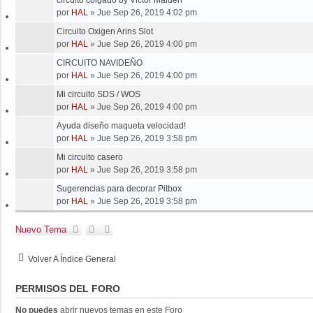
circuito colgado by Victor Maiden
por
HAL
»
Jue Sep 26, 2019 4:02 pm
Circuito Oxigen Arins Slot
por
HAL
»
Jue Sep 26, 2019 4:00 pm
CIRCUITO NAVIDEÑO
por
HAL
»
Jue Sep 26, 2019 4:00 pm
Mi circuito SDS / WOS
por
HAL
»
Jue Sep 26, 2019 4:00 pm
Ayuda diseño maqueta velocidad!
por
HAL
»
Jue Sep 26, 2019 3:58 pm
Mi circuito casero
por
HAL
»
Jue Sep 26, 2019 3:58 pm
Sugerencias para decorar Pitbox
por
HAL
»
Jue Sep 26, 2019 3:58 pm
Nuevo Tema
Volver A Índice General
PERMISOS DEL FORO
No puedes
abrir nuevos temas en este Foro