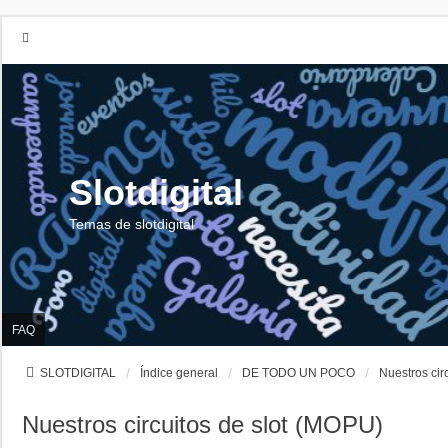
Slotdigital
Temas de slotdigital
FAQ
SLOTDIGITAL
Índice general
DE TODO UN POCO
Nuestros cir
Nuestros circuitos de slot (MOPU)