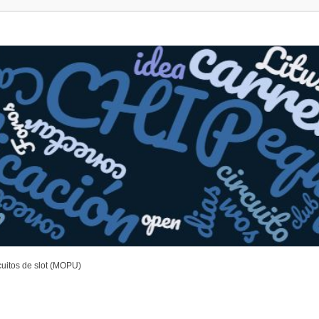
cuitos de slot (MOPU)