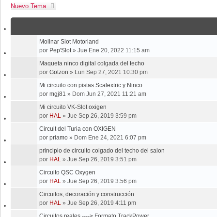
Nuevo Tema
Molinar Slot Motorland
por
Pep'Slot
»
Jue Ene 20, 2022 11:15 am
Maqueta ninco digital colgada del techo
por
Gotzon
»
Lun Sep 27, 2021 10:30 pm
Mi circuito con pistas Scalextric y Ninco
por
mgj81
»
Dom Jun 27, 2021 11:21 am
Mi circuito VK-Slot oxigen
por
HAL
»
Jue Sep 26, 2019 3:59 pm
Circuit del Turia con OXIGEN
por
priamo
»
Dom Ene 24, 2021 6:07 pm
principio de circuito colgado del techo del salon
por
HAL
»
Jue Sep 26, 2019 3:51 pm
Circuito QSC Oxygen
por
HAL
»
Jue Sep 26, 2019 3:56 pm
Circuitos, decoración y construcción
por
HAL
»
Jue Sep 26, 2019 4:11 pm
Circuitos reales ----> Formato TrackPower