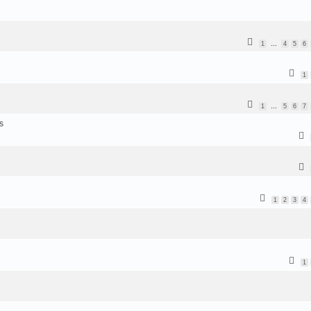
1
…
4
5
6
1
1
…
5
6
7
s
1
2
3
4
1