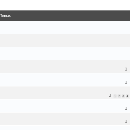
Temas
1
2
3
4