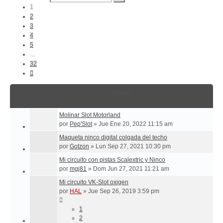
32
1
2
3
4
5
…
32
Siguiente
Temas
Molinar Slot Motorland
por
Pep'Slot
»
Jue Ene 20, 2022 11:15 am
Maqueta ninco digital colgada del techo
por
Gotzon
»
Lun Sep 27, 2021 10:30 pm
Mi circuito con pistas Scalextric y Ninco
por
mgj81
»
Dom Jun 27, 2021 11:21 am
Mi circuito VK-Slot oxigen
por
HAL
»
Jue Sep 26, 2019 3:59 pm
1
2