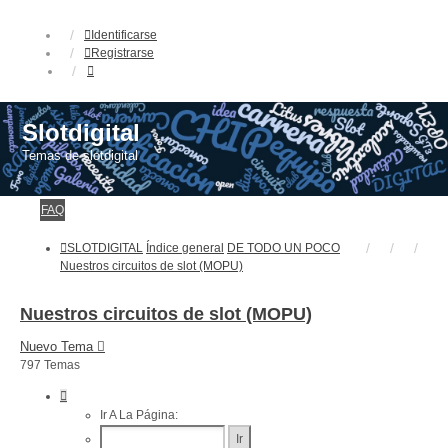
Identificarse
Registrarse
Slotdigital
Temas de slotdigital
FAQ
SLOTDIGITAL
Índice general
DE TODO UN POCO
Nuestros circuitos de slot (MOPU)
Nuestros circuitos de slot (MOPU)
Nuevo Tema
797 Temas
Página
1
Ir A La Página:
De