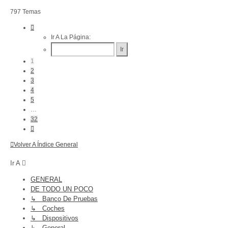
797 Temas
Página
1
Ir A La Página:
De
32
1
2
3
4
5
…
32
Siguiente
Volver A Índice General
Ir A
GENERAL
DE TODO UN POCO
↳ Banco De Pruebas
↳ Coches
↳ Dispositivos
↳ General