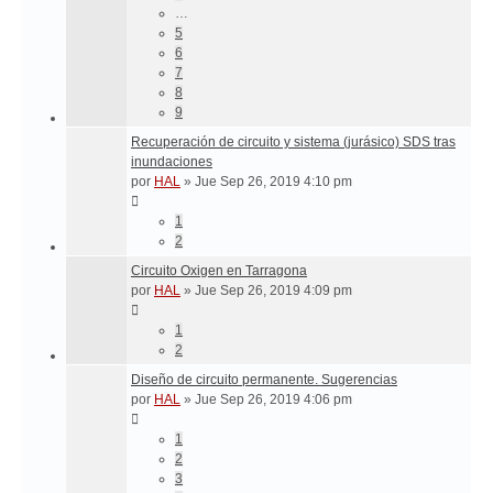
…
5
6
7
8
9
Recuperación de circuito y sistema (jurásico) SDS tras
inundaciones
por
HAL
»
Jue Sep 26, 2019 4:10 pm
1
2
Circuito Oxigen en Tarragona
por
HAL
»
Jue Sep 26, 2019 4:09 pm
1
2
Diseño de circuito permanente. Sugerencias
por
HAL
»
Jue Sep 26, 2019 4:06 pm
1
2
3