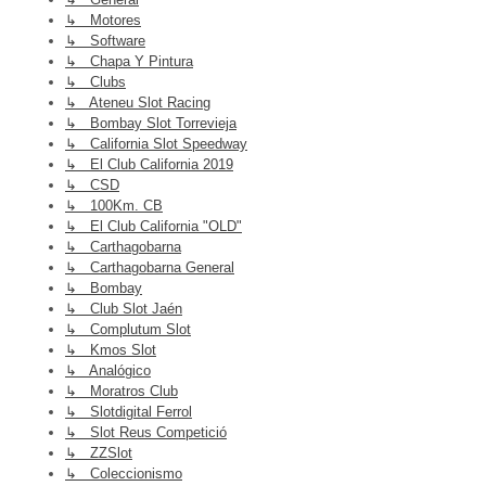
↳ Motores
↳ Software
↳ Chapa Y Pintura
↳ Clubs
↳ Ateneu Slot Racing
↳ Bombay Slot Torrevieja
↳ California Slot Speedway
↳ El Club California 2019
↳ CSD
↳ 100Km. CB
↳ El Club California "OLD"
↳ Carthagobarna
↳ Carthagobarna General
↳ Bombay
↳ Club Slot Jaén
↳ Complutum Slot
↳ Kmos Slot
↳ Analógico
↳ Moratros Club
↳ Slotdigital Ferrol
↳ Slot Reus Competició
↳ ZZSlot
↳ Coleccionismo