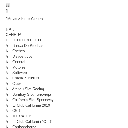
…
22
Siguiente
Volver A Índice General
Ir A
GENERAL
DE TODO UN POCO
↳ Banco De Pruebas
↳ Coches
↳ Dispositivos
↳ General
↳ Motores
↳ Software
↳ Chapa Y Pintura
↳ Clubs
↳ Ateneu Slot Racing
↳ Bombay Slot Torrevieja
↳ California Slot Speedway
↳ El Club California 2019
↳ CSD
↳ 100Km. CB
↳ El Club California "OLD"
↳ Carthagobarna