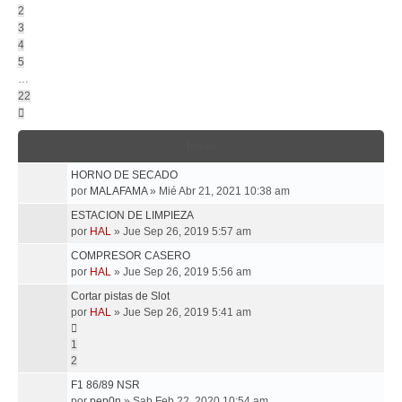
2
3
4
5
…
22
Siguiente
Temas
HORNO DE SECADO
por
MALAFAMA
»
Mié Abr 21, 2021 10:38 am
ESTACION DE LIMPIEZA
por
HAL
»
Jue Sep 26, 2019 5:57 am
COMPRESOR CASERO
por
HAL
»
Jue Sep 26, 2019 5:56 am
Cortar pistas de Slot
por
HAL
»
Jue Sep 26, 2019 5:41 am
1
2
F1 86/89 NSR
por
pep0n
»
Sab Feb 22, 2020 10:54 am