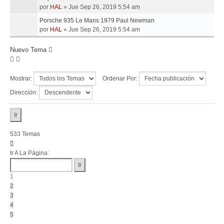
por
HAL
»
Jue Sep 26, 2019 5:54 am
Porsche 935 Le Mans 1979 Paul Newman
por
HAL
»
Jue Sep 26, 2019 5:54 am
Nuevo Tema
Mostrar:
Ordenar Por:
Dirección:
533 Temas
Página
1
Ir A La Página:
De
22
1
2
3
4
5