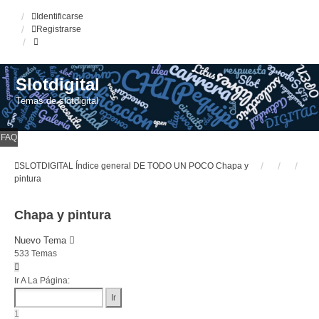
Identificarse
Registrarse
Slotdigital
Temas de slotdigital
FAQ
SLOTDIGITAL
Índice general
DE TODO UN POCO
Chapa y
pintura
Chapa y pintura
Nuevo Tema
533 Temas
Página
1
Ir A La Página:
De
22
1