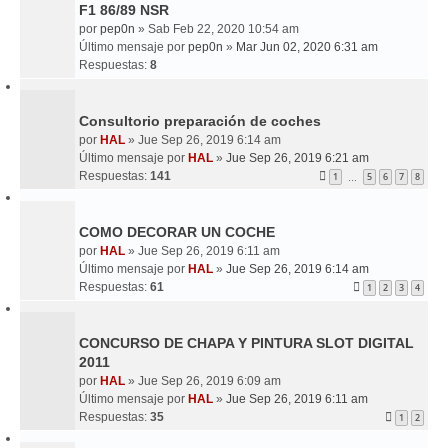
F1 86/89 NSR
por
pep0n
» Sab Feb 22, 2020 10:54 am
Último mensaje por
pep0n
»
Mar Jun 02, 2020 6:31 am
Respuestas:
8
Consultorio preparación de coches
por
HAL
» Jue Sep 26, 2019 6:14 am
Último mensaje por
HAL
»
Jue Sep 26, 2019 6:21 am
Respuestas:
141
1
5
6
7
8
…
COMO DECORAR UN COCHE
por
HAL
» Jue Sep 26, 2019 6:11 am
Último mensaje por
HAL
»
Jue Sep 26, 2019 6:14 am
Respuestas:
61
1
2
3
4
CONCURSO DE CHAPA Y PINTURA SLOT DIGITAL
2011
por
HAL
» Jue Sep 26, 2019 6:09 am
Último mensaje por
HAL
»
Jue Sep 26, 2019 6:11 am
Respuestas:
35
1
2