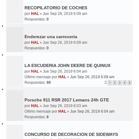
RECOPILATORIO DE COCHES
por
HAL
» Jue Sep 26, 2019 6:09 am
Respuestas:
0
Enderezar una carroceria
por
HAL
» Jue Sep 26, 2019 6:09 am
Respuestas:
0
LA ESCUDERIA JOHN DEERE DE QUINUX
por
HAL
» Jue Sep 26, 2019 6:04 am
Último mensaje por
HAL
»
Jue Sep 26, 2019 6:09 am
Respuestas:
90
1
2
3
4
5
Porsche 911 RSR 2017 Lemans 24h GTE
por
HAL
» Jue Sep 26, 2019 6:03 am
Último mensaje por
HAL
»
Jue Sep 26, 2019 6:04 am
Respuestas:
8
CONCURSO DE DECORACION DE SIDEWAYS