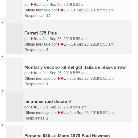
por
HAL
» Jue Sep 26, 2019 5:55 am
Último mensaje por
HAL
»
Jue Sep 26, 2019 5:56 am
Respuestas:
14
Ferrari 375 Plus
por
HAL
» Jue Sep 26, 2019 5:55 am
Último mensaje por
HAL
»
Jue Sep 26, 2019 5:55 am
Respuestas:
2
Montar y decorar kit del gt3 italia de black arrow
por
HAL
» Jue Sep 26, 2019 5:55 am
Último mensaje por
HAL
»
Jue Sep 26, 2019 5:55 am
Respuestas:
1
mi primer raid desde 0
por
HAL
» Jue Sep 26, 2019 5:54 am
Último mensaje por
HAL
»
Jue Sep 26, 2019 5:54 am
Respuestas:
2
Porsche 935 Le Mans 1979 Paul Newman