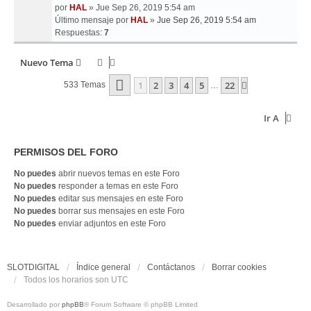
por
HAL
» Jue Sep 26, 2019 5:54 am
Último mensaje por
HAL
»
Jue Sep 26, 2019 5:54 am
Respuestas:
7
Nuevo Tema
Página
1
De
22
1
2
3
4
5
22
Siguiente
533 Temas
…
Ir A
PERMISOS DEL FORO
No puedes
abrir nuevos temas en este Foro
No puedes
responder a temas en este Foro
No puedes
editar sus mensajes en este Foro
No puedes
borrar sus mensajes en este Foro
No puedes
enviar adjuntos en este Foro
SLOTDIGITAL
Índice general
Contáctanos
Borrar cookies
Todos los horarios son
UTC
Desarrollado por
phpBB
® Forum Software © phpBB Limited