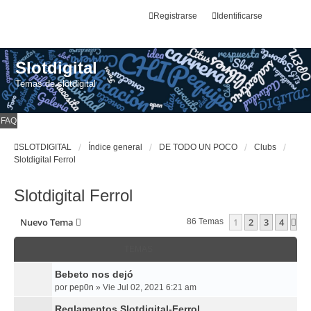
Registrarse
Identificarse
Slotdigital
Temas de slotdigital
FAQ
SLOTDIGITAL
Índice general
DE TODO UN POCO
Clubs
Slotdigital Ferrol
Slotdigital Ferrol
Nuevo Tema
1
2
3
4
Si
86 Temas
TEMAS
Bebeto nos dejó
por
pep0n
»
Vie Jul 02, 2021 6:21 am
Reglamentos Slotdigital-Ferrol