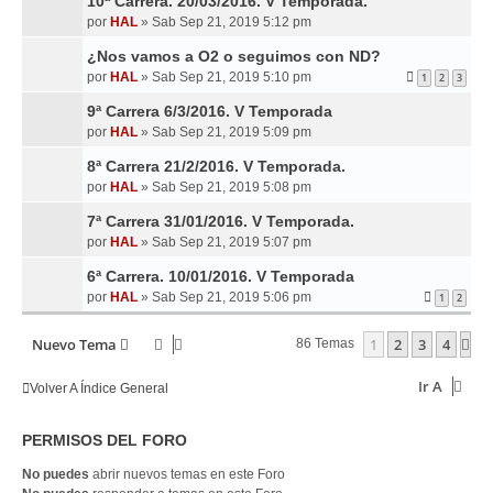
10ª Carrera. 20/03/2016. V Temporada.
por
HAL
»
Sab Sep 21, 2019 5:12 pm
¿Nos vamos a O2 o seguimos con ND?
por
HAL
»
Sab Sep 21, 2019 5:10 pm
1
2
3
9ª Carrera 6/3/2016. V Temporada
por
HAL
»
Sab Sep 21, 2019 5:09 pm
8ª Carrera 21/2/2016. V Temporada.
por
HAL
»
Sab Sep 21, 2019 5:08 pm
7ª Carrera 31/01/2016. V Temporada.
por
HAL
»
Sab Sep 21, 2019 5:07 pm
6ª Carrera. 10/01/2016. V Temporada
por
HAL
»
Sab Sep 21, 2019 5:06 pm
1
2
Nuevo Tema
1
2
3
4
Si
86 Temas
Ir A
Volver A Índice General
PERMISOS DEL FORO
No puedes
abrir nuevos temas en este Foro