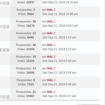
Vistas:
22937
Sab Sep 21, 2019 10:10 pm
1
2
Respuestas:
3
por
HAL
Vistas:
5564
Sab Sep 21, 2019 10:08 pm
Respuestas:
38
por
HAL
Vistas:
19179
Sab Sep 21, 2019 10:07 pm
1
2
Respuestas:
13
por
HAL
Vistas:
9499
Sab Sep 21, 2019 5:12 pm
Respuestas:
46
por
HAL
Vistas:
23184
Sab Sep 21, 2019 5:12 pm
1
2
3
Respuestas:
19
por
HAL
Vistas:
12222
Sab Sep 21, 2019 5:09 pm
Respuestas:
13
por
HAL
Vistas:
10006
Sab Sep 21, 2019 5:08 pm
Respuestas:
8
por
HAL
Vistas:
7322
Sab Sep 21, 2019 5:08 pm
Respuestas:
21
por
HAL
Vistas:
15967
Sab Sep 21, 2019 5:07 pm
1
2