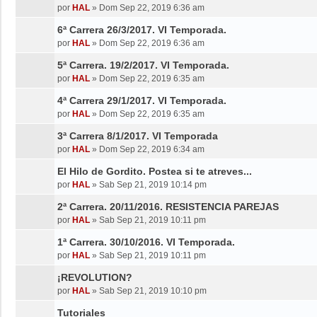
por
HAL
»
Dom Sep 22, 2019 6:36 am
6ª Carrera 26/3/2017. VI Temporada.
por
HAL
»
Dom Sep 22, 2019 6:36 am
5ª Carrera. 19/2/2017. VI Temporada.
por
HAL
»
Dom Sep 22, 2019 6:35 am
4ª Carrera 29/1/2017. VI Temporada.
por
HAL
»
Dom Sep 22, 2019 6:35 am
3ª Carrera 8/1/2017. VI Temporada
por
HAL
»
Dom Sep 22, 2019 6:34 am
El Hilo de Gordito. Postea si te atreves...
por
HAL
»
Sab Sep 21, 2019 10:14 pm
2ª Carrera. 20/11/2016. RESISTENCIA PAREJAS
por
HAL
»
Sab Sep 21, 2019 10:11 pm
1ª Carrera. 30/10/2016. VI Temporada.
por
HAL
»
Sab Sep 21, 2019 10:11 pm
¡REVOLUTION?
por
HAL
»
Sab Sep 21, 2019 10:10 pm
Tutoriales