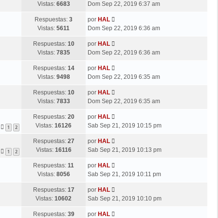
Vistas:
6683
Dom Sep 22, 2019 6:37 am
Respuestas:
3
por
HAL
Vistas:
5611
Dom Sep 22, 2019 6:36 am
Respuestas:
10
por
HAL
Vistas:
7835
Dom Sep 22, 2019 6:36 am
Respuestas:
14
por
HAL
Vistas:
9498
Dom Sep 22, 2019 6:35 am
Respuestas:
10
por
HAL
Vistas:
7833
Dom Sep 22, 2019 6:35 am
Respuestas:
20
por
HAL
Vistas:
16126
Sab Sep 21, 2019 10:15 pm
1
2
Respuestas:
27
por
HAL
Vistas:
16116
Sab Sep 21, 2019 10:13 pm
1
2
Respuestas:
11
por
HAL
Vistas:
8056
Sab Sep 21, 2019 10:11 pm
Respuestas:
17
por
HAL
Vistas:
10602
Sab Sep 21, 2019 10:10 pm
Respuestas:
39
por
HAL