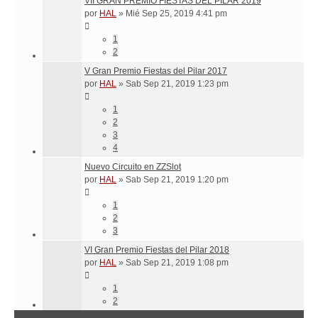
VII GRAN PREMIO FIESTAS DEL PILAR 2019
por
HAL
»
Mié Sep 25, 2019 4:41 pm
1
2
V Gran Premio Fiestas del Pilar 2017
por
HAL
»
Sab Sep 21, 2019 1:23 pm
1
2
3
4
Nuevo Circuito en ZZSlot
por
HAL
»
Sab Sep 21, 2019 1:20 pm
1
2
3
VI Gran Premio Fiestas del Pilar 2018
por
HAL
»
Sab Sep 21, 2019 1:08 pm
1
2