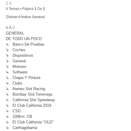
4 Temas • Página
1
De
1
Volver A Índice General
Ir A
GENERAL
DE TODO UN POCO
↳ Banco De Pruebas
↳ Coches
↳ Dispositivos
↳ General
↳ Motores
↳ Software
↳ Chapa Y Pintura
↳ Clubs
↳ Ateneu Slot Racing
↳ Bombay Slot Torrevieja
↳ California Slot Speedway
↳ El Club California 2019
↳ CSD
↳ 100Km. CB
↳ El Club California "OLD"
↳ Carthagobarna