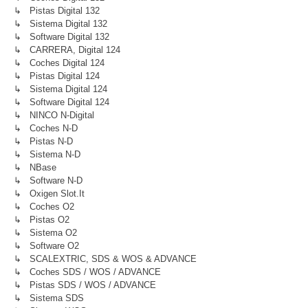
↳ Pistas Digital 132
↳ Sistema Digital 132
↳ Software Digital 132
↳ CARRERA, Digital 124
↳ Coches Digital 124
↳ Pistas Digital 124
↳ Sistema Digital 124
↳ Software Digital 124
↳ NINCO N-Digital
↳ Coches N-D
↳ Pistas N-D
↳ Sistema N-D
↳ NBase
↳ Software N-D
↳ Oxigen Slot.it
↳ Coches O2
↳ Pistas O2
↳ Sistema O2
↳ Software O2
↳ SCALEXTRIC, SDS & WOS & ADVANCE
↳ Coches SDS / WOS / ADVANCE
↳ Pistas SDS / WOS / ADVANCE
↳ Sistema SDS