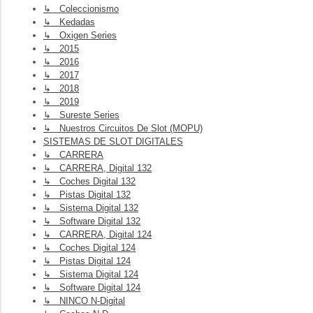
↳ Coleccionismo
↳ Kedadas
↳ Oxigen Series
↳ 2015
↳ 2016
↳ 2017
↳ 2018
↳ 2019
↳ Sureste Series
↳ Nuestros Circuitos De Slot (MOPU)
SISTEMAS DE SLOT DIGITALES
↳ CARRERA
↳ CARRERA, Digital 132
↳ Coches Digital 132
↳ Pistas Digital 132
↳ Sistema Digital 132
↳ Software Digital 132
↳ CARRERA, Digital 124
↳ Coches Digital 124
↳ Pistas Digital 124
↳ Sistema Digital 124
↳ Software Digital 124
↳ NINCO N-Digital