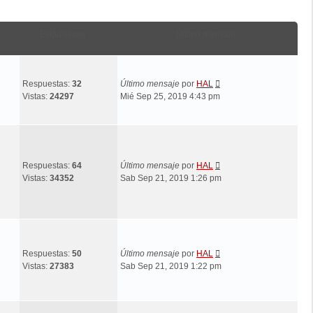
Estadísticas
Último mensaje
Respuestas:
32
Último mensaje
por
HAL
Vistas:
24297
Mié Sep 25, 2019 4:43 pm
Respuestas:
64
Último mensaje
por
HAL
Vistas:
34352
Sab Sep 21, 2019 1:26 pm
Respuestas:
50
Último mensaje
por
HAL
Vistas:
27383
Sab Sep 21, 2019 1:22 pm