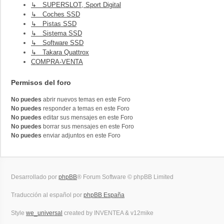
↳ SUPERSLOT, Sport Digital
↳ Coches SSD
↳ Pistas SSD
↳ Sistema SSD
↳ Software SSD
↳ Takara Quattrox
COMPRA-VENTA
Permisos del foro
No puedes
abrir nuevos temas en este Foro
No puedes
responder a temas en este Foro
No puedes
editar sus mensajes en este Foro
No puedes
borrar sus mensajes en este Foro
No puedes
enviar adjuntos en este Foro
Desarrollado por
phpBB
® Forum Software © phpBB Limited
Traducción al español por
phpBB España
Style
we_universal
created by INVENTEA & v12mike