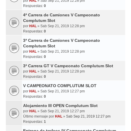
por
HAL
» Sab Sep 21, 2019 12:28 pm
Respuestas:
0
4ª Carrera de Camiones V Campeonato
Complutum Slot
por
HAL
» Sab Sep 21, 2019 12:28 pm
Respuestas:
0
3ª Carrera de Camiones V Campeonato
Complutum Slot
por
HAL
» Sab Sep 21, 2019 12:28 pm
Respuestas:
0
3ª Carrera GT V Campeonato Complutum Slot
por
HAL
» Sab Sep 21, 2019 12:28 pm
Respuestas:
0
V CAMPEONATO COMPLUTUM SLOT
por
HAL
» Sab Sep 21, 2019 12:27 pm
Respuestas:
0
Alojamiento III OPEN Complutum Slot
por
HAL
» Sab Sep 21, 2019 12:27 pm
Último mensaje por
HAL
»
Sab Sep 21, 2019 12:27 pm
Respuestas:
1
Entrega de trofeos IV Campeonato Complutum