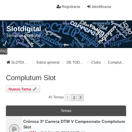
Registrarse
Identificarse
Slotdigital
Temas de slotdigital
FAQ
SLOTDIGITAL
Índice general
DE TODO UN POCO
Clubs
Complutum Slot
Complutum Slot
Nuevo Tema
1
2
Siguiente
45 Temas
Temas
Crónica 3ª Carrera DTM V Campeonato Complutum
Slot