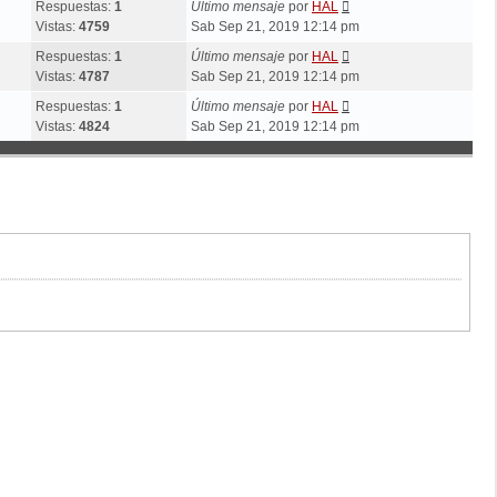
Respuestas:
1
Último mensaje
por
HAL
Vistas:
4759
Sab Sep 21, 2019 12:14 pm
Respuestas:
1
Último mensaje
por
HAL
Vistas:
4787
Sab Sep 21, 2019 12:14 pm
Respuestas:
1
Último mensaje
por
HAL
Vistas:
4824
Sab Sep 21, 2019 12:14 pm