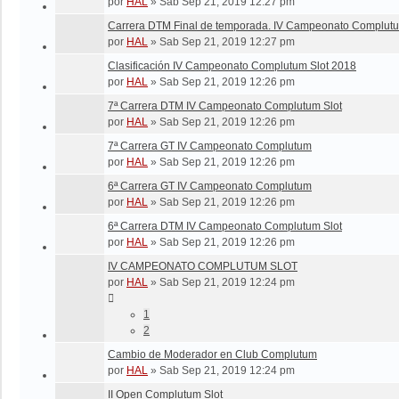
por
HAL
»
Sab Sep 21, 2019 12:27 pm
Carrera DTM Final de temporada. IV Campeonato Complutu
por
HAL
»
Sab Sep 21, 2019 12:27 pm
Clasificación IV Campeonato Complutum Slot 2018
por
HAL
»
Sab Sep 21, 2019 12:26 pm
7ª Carrera DTM IV Campeonato Complutum Slot
por
HAL
»
Sab Sep 21, 2019 12:26 pm
7ª Carrera GT IV Campeonato Complutum
por
HAL
»
Sab Sep 21, 2019 12:26 pm
6ª Carrera GT IV Campeonato Complutum
por
HAL
»
Sab Sep 21, 2019 12:26 pm
6ª Carrera DTM IV Campeonato Complutum Slot
por
HAL
»
Sab Sep 21, 2019 12:26 pm
IV CAMPEONATO COMPLUTUM SLOT
por
HAL
»
Sab Sep 21, 2019 12:24 pm
1
2
Cambio de Moderador en Club Complutum
por
HAL
»
Sab Sep 21, 2019 12:24 pm
II Open Complutum Slot