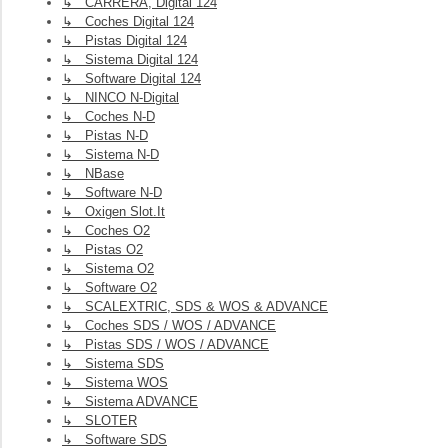
↳ CARRERA, Digital 124
↳ Coches Digital 124
↳ Pistas Digital 124
↳ Sistema Digital 124
↳ Software Digital 124
↳ NINCO N-Digital
↳ Coches N-D
↳ Pistas N-D
↳ Sistema N-D
↳ NBase
↳ Software N-D
↳ Oxigen Slot.it
↳ Coches O2
↳ Pistas O2
↳ Sistema O2
↳ Software O2
↳ SCALEXTRIC, SDS & WOS & ADVANCE
↳ Coches SDS / WOS / ADVANCE
↳ Pistas SDS / WOS / ADVANCE
↳ Sistema SDS
↳ Sistema WOS
↳ Sistema ADVANCE
↳ SLOTER
↳ Software SDS