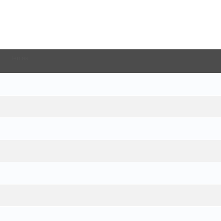
Temas