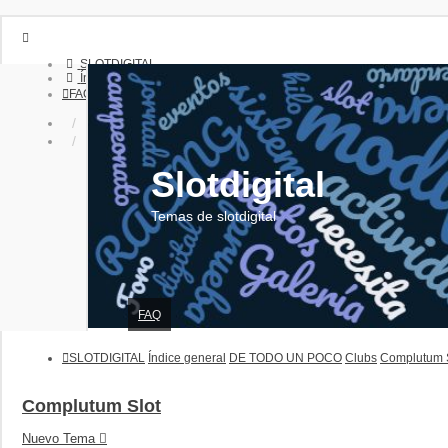
SLOTDIGITAL
Índice general
FAQ
Identificarse
Registrarse
Slotdigital
Temas de slotdigital
FAQ
SLOTDIGITAL
Índice general
DE TODO UN POCO
Clubs
Complutum 
Complutum Slot
Nuevo Tema