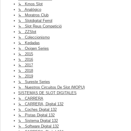
↳ Kmos Slot
↳ Analógico
↳ Moratros Club
↳ Slotdigital Ferrol
↳ Slot Reus Competició
↳ ZZSlot
↳ Coleccionismo
↳ Kedadas
↳ Oxigen Series
↳ 2015
↳ 2016
↳ 2017
↳ 2018
↳ 2019
↳ Sureste Series
↳ Nuestros Circuitos De Slot (MOPU)
SISTEMAS DE SLOT DIGITALES
↳ CARRERA
↳ CARRERA, Digital 132
↳ Coches Digital 132
↳ Pistas Digital 132
↳ Sistema Digital 132
↳ Software Digital 132