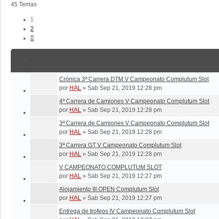
45 Temas
1
2
Siguiente
Crónica 3ª Carrera DTM V Campeonato Complutum Slot
por
HAL
»
Sab Sep 21, 2019 12:28 pm
4ª Carrera de Camiones V Campeonato Complutum Slot
por
HAL
»
Sab Sep 21, 2019 12:28 pm
3ª Carrera de Camiones V Campeonato Complutum Slot
por
HAL
»
Sab Sep 21, 2019 12:28 pm
3ª Carrera GT V Campeonato Complutum Slot
por
HAL
»
Sab Sep 21, 2019 12:28 pm
V CAMPEONATO COMPLUTUM SLOT
por
HAL
»
Sab Sep 21, 2019 12:27 pm
Alojamiento III OPEN Complutum Slot
por
HAL
»
Sab Sep 21, 2019 12:27 pm
Entrega de trofeos IV Campeonato Complutum Slot