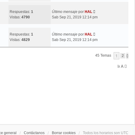
Respuestas:
1
Último mensaje
por
HAL
Vistas:
4790
Sab Sep 21, 2019 12:14 pm
Respuestas:
1
Último mensaje
por
HAL
Vistas:
4829
Sab Sep 21, 2019 12:14 pm
1
45 Temas
S
2
I
G
Ir A
U
I
E
N
T
E
ce general
Contáctanos
Borrar cookies
Todos los horarios son
UTC