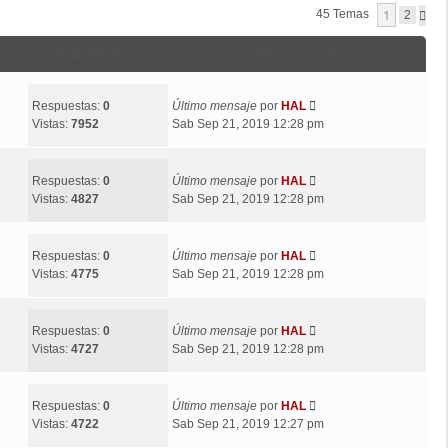
1
45 Temas
S
2
I
G
Estadísticas
Último mensaje
U
I
E
N
Respuestas:
0
Último mensaje
por
HAL
T
Vistas:
7952
Sab Sep 21, 2019 12:28 pm
E
Respuestas:
0
Último mensaje
por
HAL
Vistas:
4827
Sab Sep 21, 2019 12:28 pm
Respuestas:
0
Último mensaje
por
HAL
Vistas:
4775
Sab Sep 21, 2019 12:28 pm
Respuestas:
0
Último mensaje
por
HAL
Vistas:
4727
Sab Sep 21, 2019 12:28 pm
Respuestas:
0
Último mensaje
por
HAL
Vistas:
4722
Sab Sep 21, 2019 12:27 pm