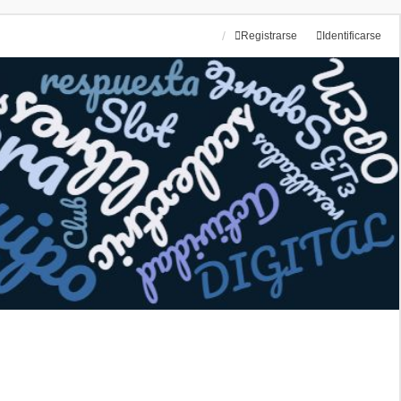
Registrarse
Identificarse