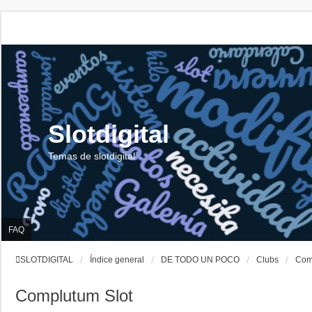
Slotdigital
Temas de slotdigital
FAQ
SLOTDIGITAL
Índice general
DE TODO UN POCO
Clubs
Com
Complutum Slot