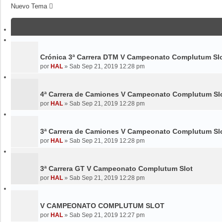
Nuevo Tema
Crónica 3ª Carrera DTM V Campeonato Complutum Sl
por
HAL
»
Sab Sep 21, 2019 12:28 pm
4ª Carrera de Camiones V Campeonato Complutum Sl
por
HAL
»
Sab Sep 21, 2019 12:28 pm
3ª Carrera de Camiones V Campeonato Complutum Sl
por
HAL
»
Sab Sep 21, 2019 12:28 pm
3ª Carrera GT V Campeonato Complutum Slot
por
HAL
»
Sab Sep 21, 2019 12:28 pm
V CAMPEONATO COMPLUTUM SLOT
por
HAL
»
Sab Sep 21, 2019 12:27 pm