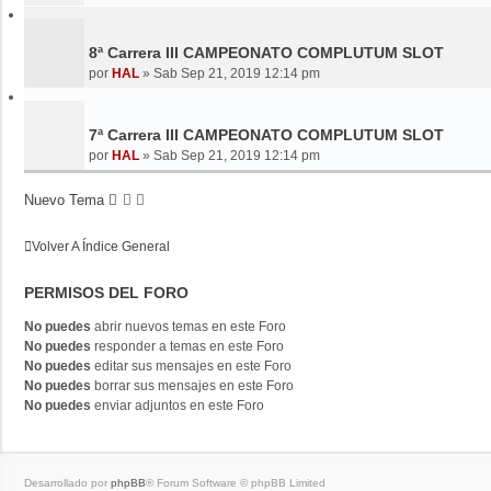
8ª Carrera III CAMPEONATO COMPLUTUM SLOT
por
HAL
»
Sab Sep 21, 2019 12:14 pm
7ª Carrera III CAMPEONATO COMPLUTUM SLOT
por
HAL
»
Sab Sep 21, 2019 12:14 pm
Nuevo Tema
Volver A Índice General
PERMISOS DEL FORO
No puedes
abrir nuevos temas en este Foro
No puedes
responder a temas en este Foro
No puedes
editar sus mensajes en este Foro
No puedes
borrar sus mensajes en este Foro
No puedes
enviar adjuntos en este Foro
Desarrollado por
phpBB
® Forum Software © phpBB Limited