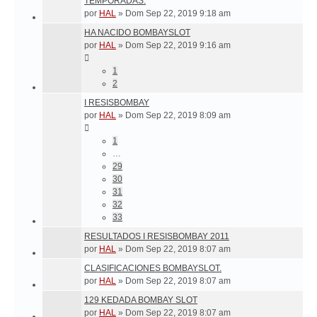
TEMPORADAS.
por
HAL
»
Dom Sep 22, 2019 9:18 am
HA NACIDO BOMBAYSLOT
por
HAL
»
Dom Sep 22, 2019 9:16 am
1
2
I RESISBOMBAY
por
HAL
»
Dom Sep 22, 2019 8:09 am
1
…
29
30
31
32
33
RESULTADOS I RESISBOMBAY 2011
por
HAL
»
Dom Sep 22, 2019 8:07 am
CLASIFICACIONES BOMBAYSLOT.
por
HAL
»
Dom Sep 22, 2019 8:07 am
129 KEDADA BOMBAY SLOT
por
HAL
»
Dom Sep 22, 2019 8:07 am