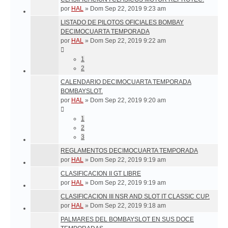
por
HAL
»
Dom Sep 22, 2019 9:23 am
LISTADO DE PILOTOS OFICIALES BOMBAY
DECIMOCUARTA TEMPORADA
por
HAL
»
Dom Sep 22, 2019 9:22 am
1
2
CALENDARIO DECIMOCUARTA TEMPORADA
BOMBAYSLOT.
por
HAL
»
Dom Sep 22, 2019 9:20 am
1
2
3
REGLAMENTOS DECIMOCUARTA TEMPORADA
por
HAL
»
Dom Sep 22, 2019 9:19 am
CLASIFICACION II GT LIBRE
por
HAL
»
Dom Sep 22, 2019 9:19 am
CLASIFICACION III NSR AND SLOT IT CLASSIC CUP.
por
HAL
»
Dom Sep 22, 2019 9:18 am
PALMARES DEL BOMBAYSLOT EN SUS DOCE