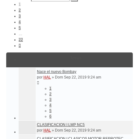
22
1
2
3
4
5
…
22
Siguiente
Temas
Nace el nuevo Bombay
por
HAL
»
Dom Sep 22, 2019 9:24 am
1
2
3
4
5
6
CLASIFICACION I LMP NC5
por
HAL
»
Dom Sep 22, 2019 9:24 am
CLASIFICACION I CLASICOS MOTOR REPROTEC.