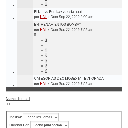
2
El Nuevo Bombay ya está aquí
por
HAL
»
Dom Sep 22, 2019 8:00 am
ENTRENAMIENTOS BOMBAY
por
HAL
»
Dom Sep 22, 2019 7:52 am
1
…
5
6
7
8
9
CATEGORIAS DECIMOSEXTA TEMPORADA
por
HAL
»
Dom Sep 22, 2019 7:52 am
Nuevo Tema
Mostrar:
Ordenar Por: