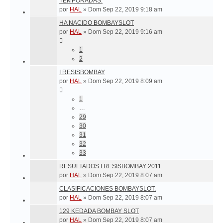
TEMPORADAS.
por
HAL
»
Dom Sep 22, 2019 9:18 am
HA NACIDO BOMBAYSLOT
por
HAL
»
Dom Sep 22, 2019 9:16 am
1
2
I RESISBOMBAY
por
HAL
»
Dom Sep 22, 2019 8:09 am
1
…
29
30
31
32
33
RESULTADOS I RESISBOMBAY 2011
por
HAL
»
Dom Sep 22, 2019 8:07 am
CLASIFICACIONES BOMBAYSLOT.
por
HAL
»
Dom Sep 22, 2019 8:07 am
129 KEDADA BOMBAY SLOT
por
HAL
»
Dom Sep 22, 2019 8:07 am