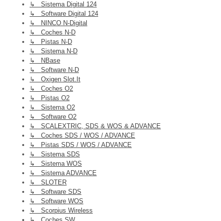
↳ Sistema Digital 124
↳ Software Digital 124
↳ NINCO N-Digital
↳ Coches N-D
↳ Pistas N-D
↳ Sistema N-D
↳ NBase
↳ Software N-D
↳ Oxigen Slot.it
↳ Coches O2
↳ Pistas O2
↳ Sistema O2
↳ Software O2
↳ SCALEXTRIC, SDS & WOS & ADVANCE
↳ Coches SDS / WOS / ADVANCE
↳ Pistas SDS / WOS / ADVANCE
↳ Sistema SDS
↳ Sistema WOS
↳ Sistema ADVANCE
↳ SLOTER
↳ Software SDS
↳ Software WOS
↳ Scorpius Wireless
↳ Coches SW