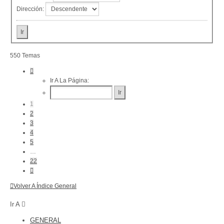
Dirección:
550 Temas
Página
1
Ir A La Página:
De
22
1
2
3
4
5
…
22
Siguiente
Volver A Índice General
Ir A
GENERAL