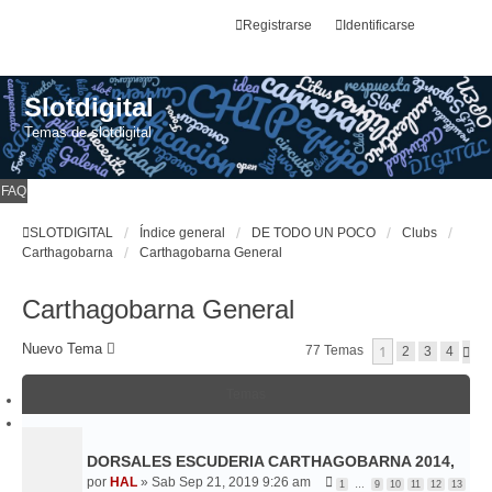
Registrarse
Identificarse
Slotdigital
Temas de slotdigital
FAQ
SLOTDIGITAL
Índice general
DE TODO UN POCO
Clubs
Carthagobarna
Carthagobarna General
Carthagobarna General
Nuevo Tema
1
77 Temas
S
2
3
4
I
G
Temas
U
I
E
N
T
DORSALES ESCUDERIA CARTHAGOBARNA 2014,
E
por
HAL
»
Sab Sep 21, 2019 9:26 am
1
…
9
10
11
12
13