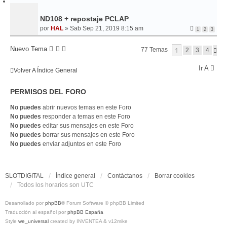
ND108 + repostaje PCLAP
por
HAL
»
Sab Sep 21, 2019 8:15 am
1
2
3
Nuevo Tema
1
77 Temas
S
2
3
4
I
G
Ir A
Volver A Índice General
U
I
E
PERMISOS DEL FORO
N
T
E
No puedes
abrir nuevos temas en este Foro
No puedes
responder a temas en este Foro
No puedes
editar sus mensajes en este Foro
No puedes
borrar sus mensajes en este Foro
No puedes
enviar adjuntos en este Foro
SLOTDIGITAL
Índice general
Contáctanos
Borrar cookies
Todos los horarios son
UTC
Desarrollado por
phpBB
® Forum Software © phpBB Limited
Traducción al español por
phpBB España
Style
we_universal
created by INVENTEA & v12mike