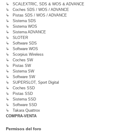
↳ SCALEXTRIC, SDS & WOS & ADVANCE
↳ Coches SDS / WOS / ADVANCE
↳ Pistas SDS / WOS / ADVANCE
↳ Sistema SDS
↳ Sistema WOS
↳ Sistema ADVANCE
↳ SLOTER
↳ Software SDS
↳ Software WOS
↳ Scorpius Wireless
↳ Coches SW
↳ Pistas SW
↳ Sistema SW
↳ Software SW
↳ SUPERSLOT, Sport Digital
↳ Coches SSD
↳ Pistas SSD
↳ Sistema SSD
↳ Software SSD
↳ Takara Quattrox
COMPRA-VENTA
Permisos del foro