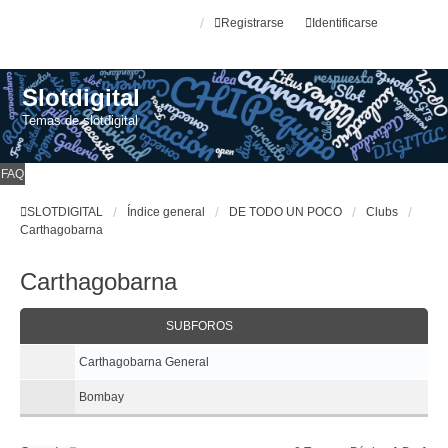
Registrarse
Identificarse
Slotdigital
Temas de slotdigital
FAQ
SLOTDIGITAL
Índice general
DE TODO UN POCO
Clubs
Carthagobarna
Carthagobarna
SUBFOROS
Carthagobarna General
Bombay