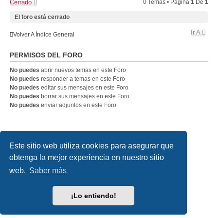
Cerrado
0 Temas • Página
1
De
1
El foro está cerrado
Ir A
Volver A Índice General
PERMISOS DEL FORO
No puedes
abrir nuevos temas en este Foro
No puedes
responder a temas en este Foro
No puedes
editar sus mensajes en este Foro
No puedes
borrar sus mensajes en este Foro
No puedes
enviar adjuntos en este Foro
SLOTDIGITAL
Índice general
Contáctanos
Este sitio web utiliza cookies para asegurar que
Desarrollado por
phpBB
® Forum Software © phpBB Limited
obtenga la mejor experiencia en nuestro sitio
Traducción al español por
phpBB España
web.
Saber más
Style
we_universal
created by INVENTEA & v12mike
Privacidad
|
Condiciones
¡Lo entiendo!