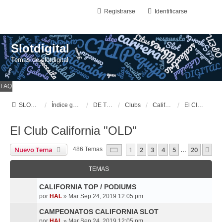
Registrarse
Identificarse
Slotdigital
Temas de slotdigital
FAQ
SLOTDIGITAL
Índice general
DE TODO UN POCO
Clubs
California Slot Speedway
El Club California "OLD"
El Club California "OLD"
Página
1
De
20
Nuevo Tema
1
2
3
4
5
20
Si
486 Temas
…
TEMAS
CALIFORNIA TOP / PODIUMS
por
HAL
»
Mar Sep 24, 2019 12:05 pm
CAMPEONATOS CALIFORNIA SLOT
por
HAL
»
Mar Sep 24, 2019 12:05 pm