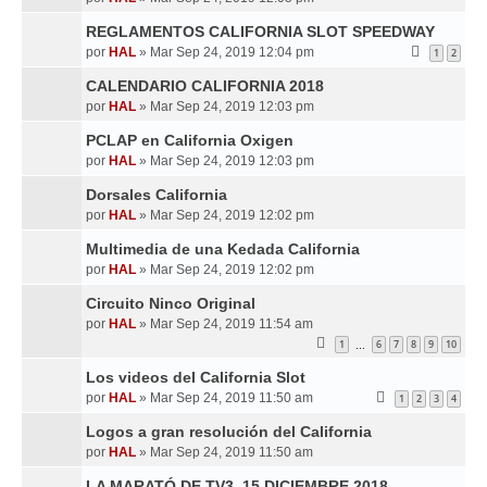
REGLAMENTOS CALIFORNIA SLOT SPEEDWAY
por
HAL
»
Mar Sep 24, 2019 12:04 pm
1
2
CALENDARIO CALIFORNIA 2018
por
HAL
»
Mar Sep 24, 2019 12:03 pm
PCLAP en California Oxigen
por
HAL
»
Mar Sep 24, 2019 12:03 pm
Dorsales California
por
HAL
»
Mar Sep 24, 2019 12:02 pm
Multimedia de una Kedada California
por
HAL
»
Mar Sep 24, 2019 12:02 pm
Circuito Ninco Original
por
HAL
»
Mar Sep 24, 2019 11:54 am
1
6
7
8
9
10
…
Los videos del California Slot
por
HAL
»
Mar Sep 24, 2019 11:50 am
1
2
3
4
Logos a gran resolución del California
por
HAL
»
Mar Sep 24, 2019 11:50 am
LA MARATÓ DE TV3. 15 DICIEMBRE 2018.