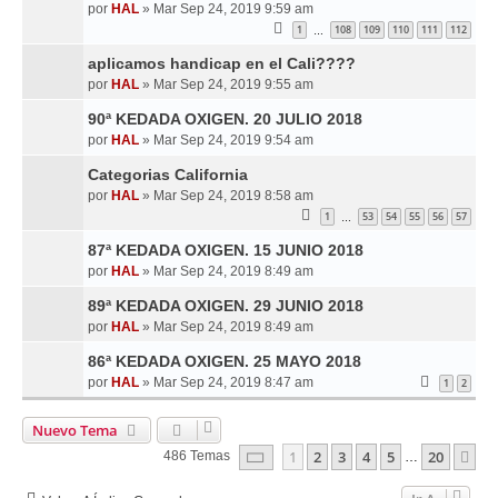
por
HAL
»
Mar Sep 24, 2019 9:59 am
1
108
109
110
111
112
…
aplicamos handicap en el Cali????
por
HAL
»
Mar Sep 24, 2019 9:55 am
90ª KEDADA OXIGEN. 20 JULIO 2018
por
HAL
»
Mar Sep 24, 2019 9:54 am
Categorias California
por
HAL
»
Mar Sep 24, 2019 8:58 am
1
53
54
55
56
57
…
87ª KEDADA OXIGEN. 15 JUNIO 2018
por
HAL
»
Mar Sep 24, 2019 8:49 am
89ª KEDADA OXIGEN. 29 JUNIO 2018
por
HAL
»
Mar Sep 24, 2019 8:49 am
86ª KEDADA OXIGEN. 25 MAYO 2018
por
HAL
»
Mar Sep 24, 2019 8:47 am
1
2
Nuevo Tema
Página
1
De
20
1
2
3
4
5
20
Si
486 Temas
…