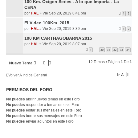
100 Km. Oxigen Series - A lo que Importa - La
CENA
por
HAL
»
Vie Sep 20, 2019 8:41 pm
1
2
El Video 100Km. 2015
por
HAL
»
Vie Sep 20, 2019 8:39 pm
1
2
100 KM CARTHAGOBARNA 2015
por
HAL
»
Vie Sep 20, 2019 8:07 pm
1
30
31
32
33
34
…
12 Temas • Página
1
De
1
Nuevo Tema
Ir A
Volver A Índice General
PERMISOS DEL FORO
No puedes
abrir nuevos temas en este Foro
No puedes
responder a temas en este Foro
No puedes
editar sus mensajes en este Foro
No puedes
borrar sus mensajes en este Foro
No puedes
enviar adjuntos en este Foro