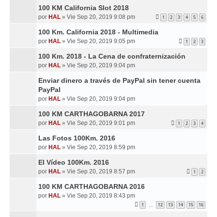
100 KM California Slot 2018
por
HAL
»
Vie Sep 20, 2019 9:08 pm
1
2
3
4
5
6
100 Km. California 2018 - Multimedia
por
HAL
»
Vie Sep 20, 2019 9:05 pm
1
2
3
100 Km. 2018 - La Cena de confraternización
por
HAL
»
Vie Sep 20, 2019 9:04 pm
Enviar dinero a través de PayPal sin tener cuenta
PayPal
por
HAL
»
Vie Sep 20, 2019 9:04 pm
100 KM CARTHAGOBARNA 2017
por
HAL
»
Vie Sep 20, 2019 9:01 pm
1
2
3
4
Las Fotos 100Km. 2016
por
HAL
»
Vie Sep 20, 2019 8:59 pm
El Vídeo 100Km. 2016
por
HAL
»
Vie Sep 20, 2019 8:57 pm
1
2
100 KM CARTHAGOBARNA 2016
por
HAL
»
Vie Sep 20, 2019 8:43 pm
1
12
13
14
15
16
…