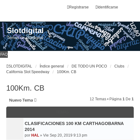
Registrarse
Identificarse
Slotdigital
Temas de slotdigital
FAQ
SLOTDIGITAL
Índice general
DE TODO UN POCO
Clubs
California Slot Speedway
100Km. CB
100Km. CB
12 Temas • Página
1
De
1
Nuevo Tema
TEMAS
CLASIFICACIONES 100 KM CARTHAGOBARNA
2014
por
HAL
»
Vie Sep 20, 2019 9:13 pm