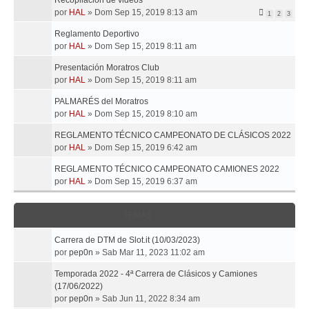
Recopilación de videos
3
por
HAL
»
Dom Sep 15, 2019 8:13 am
1
2
3
Reglamento Deportivo
por
HAL
»
Dom Sep 15, 2019 8:11 am
Presentación Moratros Club
por
HAL
»
Dom Sep 15, 2019 8:11 am
PALMARÉS del Moratros
por
HAL
»
Dom Sep 15, 2019 8:10 am
REGLAMENTO TÉCNICO CAMPEONATO DE CLÁSICOS 2022
por
HAL
»
Dom Sep 15, 2019 6:42 am
REGLAMENTO TÉCNICO CAMPEONATO CAMIONES 2022
por
HAL
»
Dom Sep 15, 2019 6:37 am
TEMAS
Carrera de DTM de Slot.it (10/03/2023)
por
pep0n
»
Sab Mar 11, 2023 11:02 am
Temporada 2022 - 4ª Carrera de Clásicos y Camiones
(17/06/2022)
por
pep0n
»
Sab Jun 11, 2022 8:34 am