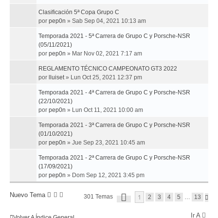
Clasificación 5ª Copa Grupo C
por
pep0n
»
Sab Sep 04, 2021 10:13 am
Temporada 2021 - 5ª Carrera de Grupo C y Porsche-NSR
(05/11/2021)
por
pep0n
»
Mar Nov 02, 2021 7:17 am
REGLAMENTO TÉCNICO CAMPEONATO GT3 2022
por
lluiset
»
Lun Oct 25, 2021 12:37 pm
Temporada 2021 - 4ª Carrera de Grupo C y Porsche-NSR
(22/10/2021)
por
pep0n
»
Lun Oct 11, 2021 10:00 am
Temporada 2021 - 3ª Carrera de Grupo C y Porsche-NSR
(01/10/2021)
por
pep0n
»
Jue Sep 23, 2021 10:45 am
Temporada 2021 - 2ª Carrera de Grupo C y Porsche-NSR
(17/09/2021)
por
pep0n
»
Dom Sep 12, 2021 3:45 pm
P
Nuevo Tema
1
301 Temas
S
2
3
4
5
…
13
Á
I
G
G
I
Ir A
U
Volver A Índice General