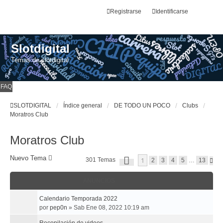
Registrarse
Identificarse
Slotdigital
Temas de slotdigital
FAQ
SLOTDIGITAL
Índice general
DE TODO UN POCO
Clubs
Moratros Club
Moratros Club
P
Nuevo Tema
1
301 Temas
S
2
3
4
5
…
13
Á
I
G
G
I
ANUNCIOS
U
N
I
A
E
Calendario Temporada 2022
1
N
D
por
pep0n
»
Sab Ene 08, 2022 10:19 am
T
E
E
1