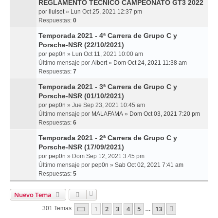
REGLAMENTO TÉCNICO CAMPEONATO GT3 2022
por
lluiset
» Lun Oct 25, 2021 12:37 pm
Respuestas:
0
Temporada 2021 - 4ª Carrera de Grupo C y
Porsche-NSR (22/10/2021)
por
pep0n
» Lun Oct 11, 2021 10:00 am
Último mensaje por
Albert
»
Dom Oct 24, 2021 11:38 am
Respuestas:
7
Temporada 2021 - 3ª Carrera de Grupo C y
Porsche-NSR (01/10/2021)
por
pep0n
» Jue Sep 23, 2021 10:45 am
Último mensaje por
MALAFAMA
»
Dom Oct 03, 2021 7:20 pm
Respuestas:
6
Temporada 2021 - 2ª Carrera de Grupo C y
Porsche-NSR (17/09/2021)
por
pep0n
» Dom Sep 12, 2021 3:45 pm
Último mensaje por
pep0n
»
Sab Oct 02, 2021 7:41 am
Respuestas:
5
Nuevo Tema
Página
1
De
13
1
2
3
4
5
13
Siguiente
301 Temas
…