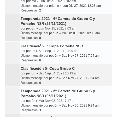
por
priamo
» Lun Dic 27, 2021 8:02 am
Último mensaje por
priamo
»
Lun Dic 27, 2021 12:28 pm
Respuestas:
2
Temporada 2021 - 6ª Carrera de Grupo C y
Porsche-NSR (26/11/2021)
por
pep0n
» Lun Nov 15, 2021 7:03 am
Último mensaje por
pep0n
»
Mié Dic 01, 2021 10:35 am
Respuestas:
8
Clasificación 1ª Copa Porsche NSR
por
pep0n
» Sab Sep 04, 2021 10:09 am
Último mensaje por
pep0n
»
Sab Nov 27, 2021 7:54 am
Respuestas:
6
Clasificación 5ª Copa Grupo C
por
pep0n
» Sab Sep 04, 2021 10:13 am
Último mensaje por
pep0n
»
Sab Nov 27, 2021 7:54 am
Respuestas:
6
Temporada 2021 - 5ª Carrera de Grupo C y
Porsche-NSR (05/11/2021)
por
pep0n
» Mar Nov 02, 2021 7:17 am
Último mensaje por
pep0n
»
Sab Nov 06, 2021 9:34 am
Respuestas:
3