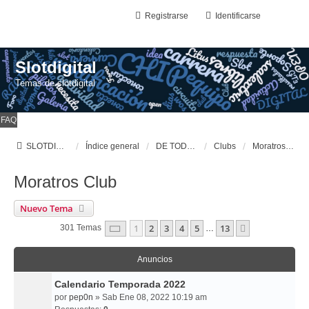
Registrarse
Identificarse
Slotdigital
Temas de slotdigital
FAQ
SLOTDIGITAL
Índice general
DE TODO UN POCO
Clubs
Moratros Club
Moratros Club
Nuevo Tema
Página
1
De
13
1
2
3
4
5
13
Siguiente
301 Temas
…
Anuncios
Calendario Temporada 2022
por
pep0n
» Sab Ene 08, 2022 10:19 am