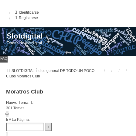
Identificarse
Registrarse
Slotdigital
Temas de slotdigital
FAQ
SLOTDIGITAL
Índice general
DE TODO UN POCO
Clubs
Moratros Club
Moratros Club
Nuevo Tema
301 Temas
Página
1
Ir A La Página:
De
13
1