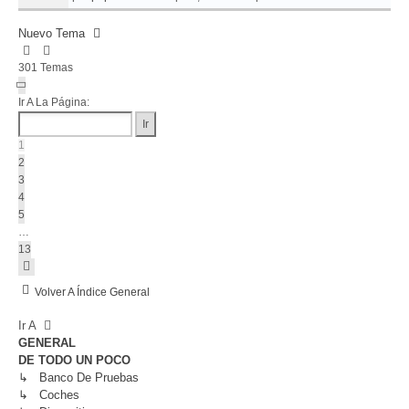
Nuevo Tema
301 Temas
Página
1
Ir A La Página:
De
13
1
2
3
4
5
…
13
Siguiente
Volver A Índice General
Ir A
GENERAL
DE TODO UN POCO
↳ Banco De Pruebas
↳ Coches