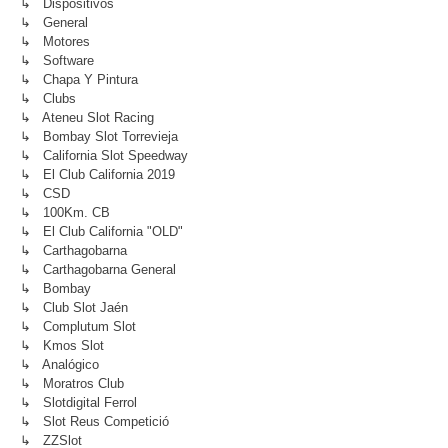
↳ Dispositivos
↳ General
↳ Motores
↳ Software
↳ Chapa Y Pintura
↳ Clubs
↳ Ateneu Slot Racing
↳ Bombay Slot Torrevieja
↳ California Slot Speedway
↳ El Club California 2019
↳ CSD
↳ 100Km. CB
↳ El Club California "OLD"
↳ Carthagobarna
↳ Carthagobarna General
↳ Bombay
↳ Club Slot Jaén
↳ Complutum Slot
↳ Kmos Slot
↳ Analógico
↳ Moratros Club
↳ Slotdigital Ferrol
↳ Slot Reus Competició
↳ ZZSlot