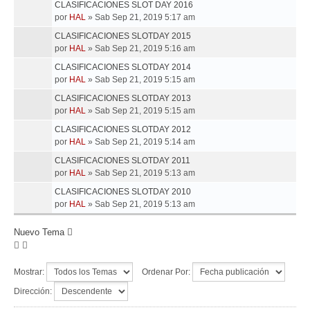
CLASIFICACIONES SLOT DAY 2016
por
HAL
»
Sab Sep 21, 2019 5:17 am
CLASIFICACIONES SLOTDAY 2015
por
HAL
»
Sab Sep 21, 2019 5:16 am
CLASIFICACIONES SLOTDAY 2014
por
HAL
»
Sab Sep 21, 2019 5:15 am
CLASIFICACIONES SLOTDAY 2013
por
HAL
»
Sab Sep 21, 2019 5:15 am
CLASIFICACIONES SLOTDAY 2012
por
HAL
»
Sab Sep 21, 2019 5:14 am
CLASIFICACIONES SLOTDAY 2011
por
HAL
»
Sab Sep 21, 2019 5:13 am
CLASIFICACIONES SLOTDAY 2010
por
HAL
»
Sab Sep 21, 2019 5:13 am
Nuevo Tema
Mostrar:
Ordenar Por:
Dirección: