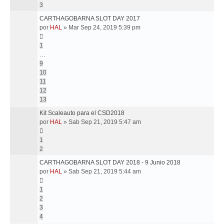
3
CARTHAGOBARNA SLOT DAY 2017
por
HAL
»
Mar Sep 24, 2019 5:39 pm
1
…
9
10
11
12
13
Kit Scaleauto para el CSD2018
por
HAL
»
Sab Sep 21, 2019 5:47 am
1
2
CARTHAGOBARNA SLOT DAY 2018 - 9 Junio 2018
por
HAL
»
Sab Sep 21, 2019 5:44 am
1
2
3
4