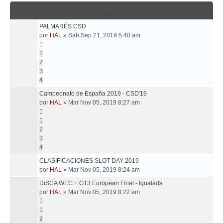
Temas
PALMARÉS CSD
por
HAL
»
Sab Sep 21, 2019 5:40 am
1
2
3
4
Campeonato de España 2019 - CSD'19
por
HAL
»
Mar Nov 05, 2019 8:27 am
1
2
3
4
CLASIFICACIONES SLOT DAY 2019
por
HAL
»
Mar Nov 05, 2019 8:24 am
DiSCA WEC + GT3 European Final - Igualada
por
HAL
»
Mar Nov 05, 2019 8:22 am
1
2