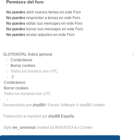
Permisos del foro
No puedes
abrir nuevos temas en este Foro
No puedes
responder a temas en este Foro
No puedes
editar sus mensajes en este Foro
No puedes
borrar sus mensajes en este Foro
No puedes
enviar adjuntos en este Foro
SLOTDIGITAL
Índice general
Contáctanos
Borrar cookies
Todos los horarios son
UTC
Contáctanos
Borrar cookies
Todos los horarios son
UTC
Desarrollado por
phpBB
® Forum Software © phpBB Limited
Traducción al español por
phpBB España
Style
we_universal
created by INVENTEA & v12mike
Privacidad
|
Condiciones