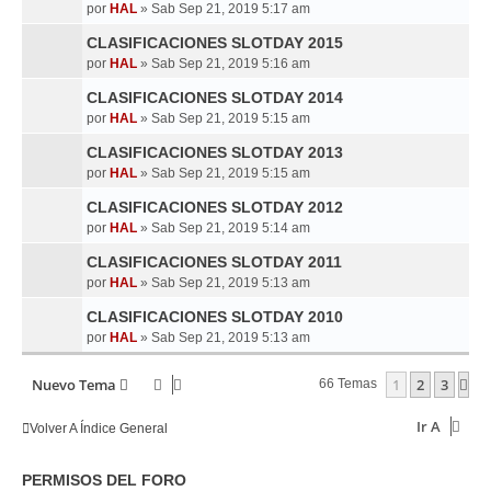
por
HAL
»
Sab Sep 21, 2019 5:17 am
CLASIFICACIONES SLOTDAY 2015
por
HAL
»
Sab Sep 21, 2019 5:16 am
CLASIFICACIONES SLOTDAY 2014
por
HAL
»
Sab Sep 21, 2019 5:15 am
CLASIFICACIONES SLOTDAY 2013
por
HAL
»
Sab Sep 21, 2019 5:15 am
CLASIFICACIONES SLOTDAY 2012
por
HAL
»
Sab Sep 21, 2019 5:14 am
CLASIFICACIONES SLOTDAY 2011
por
HAL
»
Sab Sep 21, 2019 5:13 am
CLASIFICACIONES SLOTDAY 2010
por
HAL
»
Sab Sep 21, 2019 5:13 am
Nuevo Tema
1
2
3
Si
66 Temas
Ir A
Volver A Índice General
PERMISOS DEL FORO