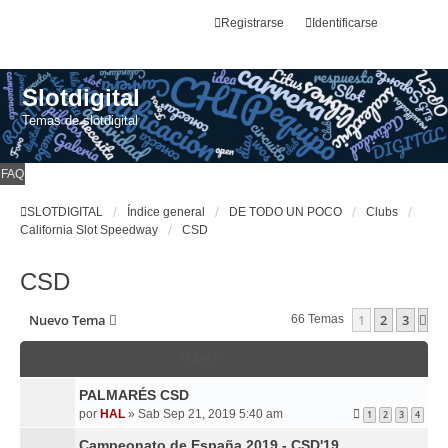
Registrarse
Identificarse
Slotdigital
Temas de slotdigital
FAQ
SLOTDIGITAL
Índice general
DE TODO UN POCO
Clubs
California Slot Speedway
CSD
CSD
Nuevo Tema
1
2
3
Si
66 Temas
TEMAS
PALMARÉS CSD
por
HAL
»
Sab Sep 21, 2019 5:40 am
1
2
3
4
Campeonato de España 2019 - CSD'19