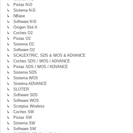
↳ Pistas N-D
↳ Sistema N-D
↳ NBase
↳ Software N-D
↳ Oxigen Slot.it
↳ Coches O2
↳ Pistas O2
↳ Sistema O2
↳ Software O2
↳ SCALEXTRIC, SDS & WOS & ADVANCE
↳ Coches SDS / WOS / ADVANCE
↳ Pistas SDS / WOS / ADVANCE
↳ Sistema SDS
↳ Sistema WOS
↳ Sistema ADVANCE
↳ SLOTER
↳ Software SDS
↳ Software WOS
↳ Scorpius Wireless
↳ Coches SW
↳ Pistas SW
↳ Sistema SW
↳ Software SW