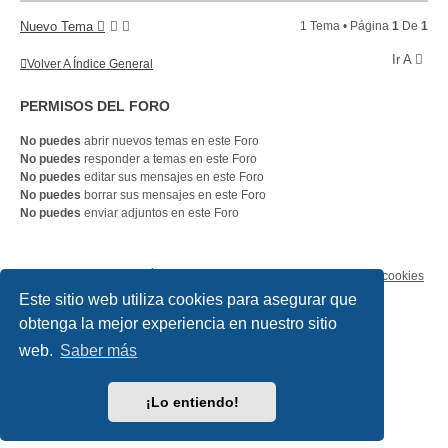
Nuevo Tema
1 Tema • Página
1
De
1
Ir A
Volver A Índice General
PERMISOS DEL FORO
No puedes
abrir nuevos temas en este Foro
No puedes
responder a temas en este Foro
No puedes
editar sus mensajes en este Foro
No puedes
borrar sus mensajes en este Foro
No puedes
enviar adjuntos en este Foro
SLOTDIGITAL
Índice general
Contáctanos
Borrar cookies
Todos los horarios son
UTC
Este sitio web utiliza cookies para asegurar que
obtenga la mejor experiencia en nuestro sitio
Desarrollado por
phpBB
® Forum Software © phpBB Limited
web.
Saber más
Traducción al español por
phpBB España
Style
we_universal
created by INVENTEA & v12mike
Privacidad
|
Condiciones
¡Lo entiendo!