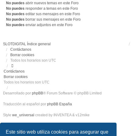
No puedes
abrir nuevos temas en este Foro
No puedes
responder a temas en este Foro
No puedes
editar sus mensajes en este Foro
No puedes
borrar sus mensajes en este Foro
No puedes
enviar adjuntos en este Foro
SLOTDIGITAL
Índice general
Contáctanos
Borrar cookies
Todos los horarios son
UTC
Contáctanos
Borrar cookies
Todos los horarios son
UTC
Desarrollado por
phpBB
® Forum Software © phpBB Limited
Traducción al español por
phpBB España
Style
we_universal
created by INVENTEA & v12mike
Privacidad
|
Condiciones
Este sitio web utiliza cookies para asegurar que