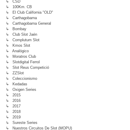
↳ CSD
↳ 100Km. CB
↳ El Club California "OLD"
↳ Carthagobarna
↳ Carthagobarna General
↳ Bombay
↳ Club Slot Jaén
↳ Complutum Slot
↳ Kmos Slot
↳ Analógico
↳ Moratros Club
↳ Slotdigital Ferrol
↳ Slot Reus Competició
↳ ZZSlot
↳ Coleccionismo
↳ Kedadas
↳ Oxigen Series
↳ 2015
↳ 2016
↳ 2017
↳ 2018
↳ 2019
↳ Sureste Series
↳ Nuestros Circuitos De Slot (MOPU)