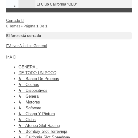
El Club California "OLD"
Cerrado
0 Temas • Página
1
De
1
El foro está cerrado
Volver A Índice General
Ir A
GENERAL
DE TODO UN POCO
↳ Banco De Pruebas
↳ Coches
↳ Dispositivos
↳ General
↳ Motores
↳ Software
↳ Chapa Y Pintura
↳ Clubs
↳ Ateneu Slot Racing
↳ Bombay Slot Torrevieja
↳ California Slot Speedway