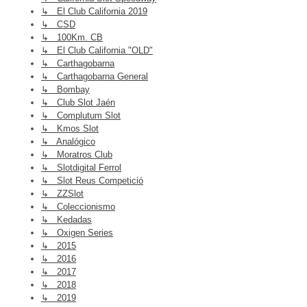
↳ El Club California 2019
↳ CSD
↳ 100Km. CB
↳ El Club California "OLD"
↳ Carthagobarna
↳ Carthagobarna General
↳ Bombay
↳ Club Slot Jaén
↳ Complutum Slot
↳ Kmos Slot
↳ Analógico
↳ Moratros Club
↳ Slotdigital Ferrol
↳ Slot Reus Competició
↳ ZZSlot
↳ Coleccionismo
↳ Kedadas
↳ Oxigen Series
↳ 2015
↳ 2016
↳ 2017
↳ 2018
↳ 2019