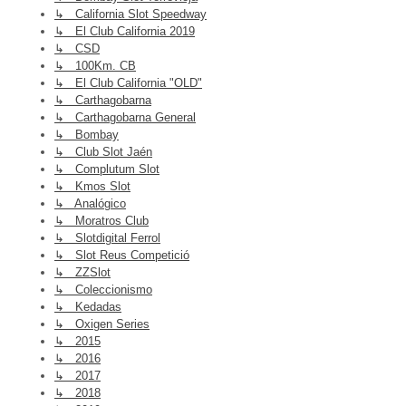
↳ California Slot Speedway
↳ El Club California 2019
↳ CSD
↳ 100Km. CB
↳ El Club California "OLD"
↳ Carthagobarna
↳ Carthagobarna General
↳ Bombay
↳ Club Slot Jaén
↳ Complutum Slot
↳ Kmos Slot
↳ Analógico
↳ Moratros Club
↳ Slotdigital Ferrol
↳ Slot Reus Competició
↳ ZZSlot
↳ Coleccionismo
↳ Kedadas
↳ Oxigen Series
↳ 2015
↳ 2016
↳ 2017
↳ 2018