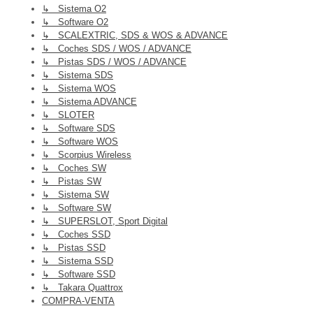
↳ Sistema O2
↳ Software O2
↳ SCALEXTRIC, SDS & WOS & ADVANCE
↳ Coches SDS / WOS / ADVANCE
↳ Pistas SDS / WOS / ADVANCE
↳ Sistema SDS
↳ Sistema WOS
↳ Sistema ADVANCE
↳ SLOTER
↳ Software SDS
↳ Software WOS
↳ Scorpius Wireless
↳ Coches SW
↳ Pistas SW
↳ Sistema SW
↳ Software SW
↳ SUPERSLOT, Sport Digital
↳ Coches SSD
↳ Pistas SSD
↳ Sistema SSD
↳ Software SSD
↳ Takara Quattrox
COMPRA-VENTA