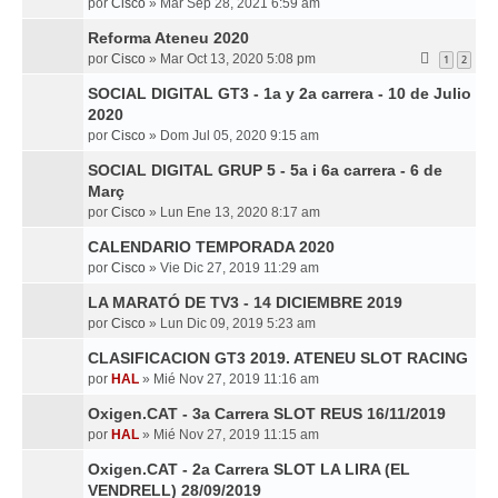
por
Cisco
»
Mar Sep 28, 2021 6:59 am
Reforma Ateneu 2020
por
Cisco
»
Mar Oct 13, 2020 5:08 pm
1
2
SOCIAL DIGITAL GT3 - 1a y 2a carrera - 10 de Julio
2020
por
Cisco
»
Dom Jul 05, 2020 9:15 am
SOCIAL DIGITAL GRUP 5 - 5a i 6a carrera - 6 de
Març
por
Cisco
»
Lun Ene 13, 2020 8:17 am
CALENDARIO TEMPORADA 2020
por
Cisco
»
Vie Dic 27, 2019 11:29 am
LA MARATÓ DE TV3 - 14 DICIEMBRE 2019
por
Cisco
»
Lun Dic 09, 2019 5:23 am
CLASIFICACION GT3 2019. ATENEU SLOT RACING
por
HAL
»
Mié Nov 27, 2019 11:16 am
Oxigen.CAT - 3a Carrera SLOT REUS 16/11/2019
por
HAL
»
Mié Nov 27, 2019 11:15 am
Oxigen.CAT - 2a Carrera SLOT LA LIRA (EL
VENDRELL) 28/09/2019