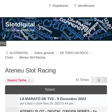
Registrarse
Identificarse
Slotdigital
Temas de slotdigital
FAQ
SLOTDIGITAL
Índice general
DE TODO UN POCO
Clubs
Ateneu Slot Racing
Ateneu Slot Racing
Nuevo Tema
1
2
Si
41 Temas
TEMAS
LA MARATÓ DE TV3 - 9 Diciembre 2023
por
Cisco
»
Dom Nov 26, 2023 5:44 pm
ATENEU SLOT - DIGITAL OXIGEN SERIES - 2a