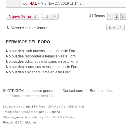
por
HAL
»
Mié Nov 27, 2019 11:14 am
Nuevo Tema
1
2
Si
41 Temas
Ir A
Volver A Índice General
PERMISOS DEL FORO
No puedes
abrir nuevos temas en este Foro
No puedes
responder a temas en este Foro
No puedes
editar sus mensajes en este Foro
No puedes
borrar sus mensajes en este Foro
No puedes
enviar adjuntos en este Foro
SLOTDIGITAL
Índice general
Contáctanos
Borrar cookies
Todos los horarios son
UTC
Desarrollado por
phpBB
® Forum Software © phpBB Limited
Traducción al español por
phpBB España
Style
we_universal
created by INVENTEA & v12mike
Privacidad
|
Condiciones