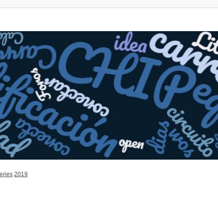
eries
2019