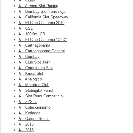
↳ Clubs
↳ Ateneu Slot Racing
↳ Bombay Slot Torrevieja
↳ California Slot Speedway
↳ El Club California 2019
↳ CSD
↳ 100Km. CB
↳ El Club California "OLD"
↳ Carthagobarna
↳ Carthagobarna General
↳ Bombay
↳ Club Slot Jaén
↳ Complutum Slot
↳ Kmos Slot
↳ Analógico
↳ Moratros Club
↳ Slotdigital Ferrol
↳ Slot Reus Competició
↳ ZZSlot
↳ Coleccionismo
↳ Kedadas
↳ Oxigen Series
↳ 2015
↳ 2016