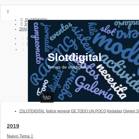
SLOTDIGITAL
Índice general
FAQ
Identificarse
Registrarse
Slotdigital
Temas de slotdigital
FAQ
SLOTDIGITAL
Índice general
DE TODO UN POCO
Kedadas
Oxigen S
2019
Nuevo Tema