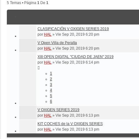
5 Temas • Página
1
De
1
CLASIFICACIÓN V OXIGEN SERIES 2019
por
HAL
»
Vie Sep 20, 2019 6:20 pm
V Open Villa de Peralta
por
HAL
»
Vie Sep 20, 2019 6:20 pm
XIII OPEN DIGITAL "CIUDAD DE JAEN" 2019
por
HAL
»
Vie Sep 20, 2019 6:14 pm
1
2
3
4
5
6
V OXIGEN SERIES 2019
por
HAL
»
Vie Sep 20, 2019 6:13 pm
KIT COCHES de la V OXIGEN SERIES
por
HAL
»
Vie Sep 20, 2019 6:13 pm