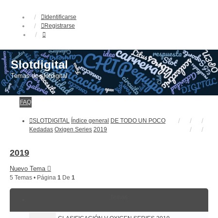
Identificarse
Registrarse
Slotdigital
Temas de slotdigital
FAQ
SLOTDIGITAL
Índice general
DE TODO UN POCO
Kedadas
Oxigen Series
2019
2019
Nuevo Tema
5 Temas • Página
1
De
1
Temas