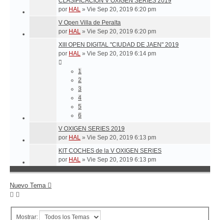
CLASIFICACIÓN V OXIGEN SERIES 2019
por
HAL
»
Vie Sep 20, 2019 6:20 pm
V Open Villa de Peralta
por
HAL
»
Vie Sep 20, 2019 6:20 pm
XIII OPEN DIGITAL "CIUDAD DE JAEN" 2019
por
HAL
»
Vie Sep 20, 2019 6:14 pm
1
2
3
4
5
6
V OXIGEN SERIES 2019
por
HAL
»
Vie Sep 20, 2019 6:13 pm
KIT COCHES de la V OXIGEN SERIES
por
HAL
»
Vie Sep 20, 2019 6:13 pm
Nuevo Tema
Mostrar: