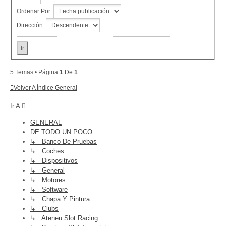
Ordenar Por:
Dirección:
5 Temas • Página
1
De
1
Volver A Índice General
Ir A
GENERAL
DE TODO UN POCO
↳ Banco De Pruebas
↳ Coches
↳ Dispositivos
↳ General
↳ Motores
↳ Software
↳ Chapa Y Pintura
↳ Clubs
↳ Ateneu Slot Racing