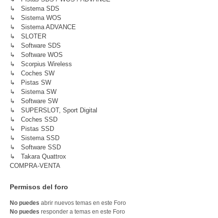
↳ Sistema SDS
↳ Sistema WOS
↳ Sistema ADVANCE
↳ SLOTER
↳ Software SDS
↳ Software WOS
↳ Scorpius Wireless
↳ Coches SW
↳ Pistas SW
↳ Sistema SW
↳ Software SW
↳ SUPERSLOT, Sport Digital
↳ Coches SSD
↳ Pistas SSD
↳ Sistema SSD
↳ Software SSD
↳ Takara Quattrox
COMPRA-VENTA
Permisos del foro
No puedes
abrir nuevos temas en este Foro
No puedes
responder a temas en este Foro