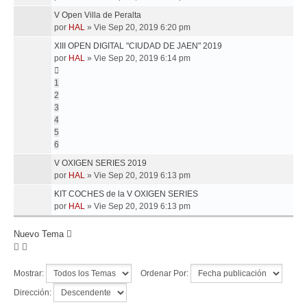
V Open Villa de Peralta
por
HAL
»
Vie Sep 20, 2019 6:20 pm
XIII OPEN DIGITAL "CIUDAD DE JAEN" 2019
por
HAL
»
Vie Sep 20, 2019 6:14 pm
1
2
3
4
5
6
V OXIGEN SERIES 2019
por
HAL
»
Vie Sep 20, 2019 6:13 pm
KIT COCHES de la V OXIGEN SERIES
por
HAL
»
Vie Sep 20, 2019 6:13 pm
Nuevo Tema
Mostrar:
Ordenar Por:
Dirección: