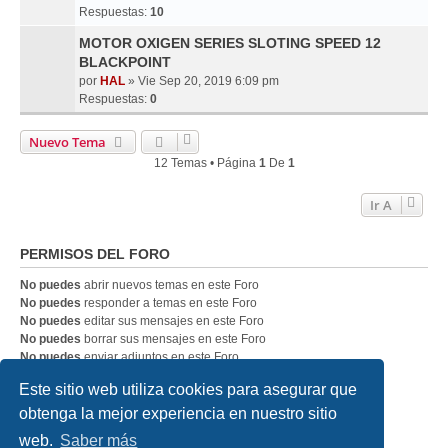
Respuestas:
10
MOTOR OXIGEN SERIES SLOTING SPEED 12
BLACKPOINT
por
HAL
» Vie Sep 20, 2019 6:09 pm
Respuestas:
0
Nuevo Tema
12 Temas • Página
1
De
1
Ir A
PERMISOS DEL FORO
No puedes
abrir nuevos temas en este Foro
No puedes
responder a temas en este Foro
No puedes
editar sus mensajes en este Foro
No puedes
borrar sus mensajes en este Foro
No puedes
enviar adjuntos en este Foro
Este sitio web utiliza cookies para asegurar que
obtenga la mejor experiencia en nuestro sitio
SLOTDIGITAL
Índice general
Contáctanos
Borrar cookies
Todos los horarios son
UTC
web.
Saber más