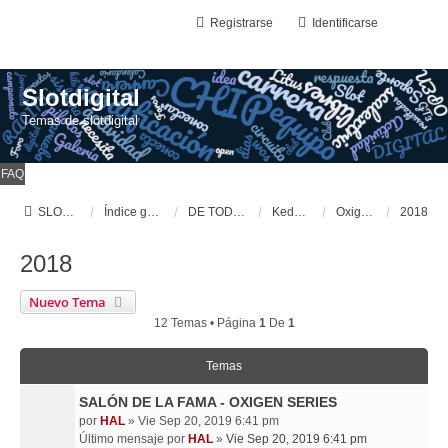
Registrarse
Identificarse
Slotdigital
Temas de slotdigital
FAQ
SLOTDIGITAL
Índice general
DE TODO UN POCO
Kedadas
Oxigen Series
2018
2018
Nuevo Tema
12 Temas • Página
1
De
1
Temas
SALÓN DE LA FAMA - OXIGEN SERIES
por
HAL
» Vie Sep 20, 2019 6:41 pm
Último mensaje por
HAL
»
Vie Sep 20, 2019 6:41 pm