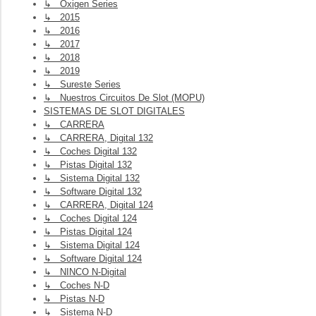
↳ Oxigen Series
↳ 2015
↳ 2016
↳ 2017
↳ 2018
↳ 2019
↳ Sureste Series
↳ Nuestros Circuitos De Slot (MOPU)
SISTEMAS DE SLOT DIGITALES
↳ CARRERA
↳ CARRERA, Digital 132
↳ Coches Digital 132
↳ Pistas Digital 132
↳ Sistema Digital 132
↳ Software Digital 132
↳ CARRERA, Digital 124
↳ Coches Digital 124
↳ Pistas Digital 124
↳ Sistema Digital 124
↳ Software Digital 124
↳ NINCO N-Digital
↳ Coches N-D
↳ Pistas N-D
↳ Sistema N-D