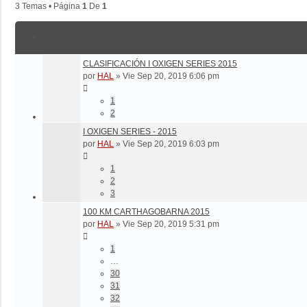
3 Temas • Página
1
De
1
CLASIFICACIÓN I OXIGEN SERIES 2015
por
HAL
»
Vie Sep 20, 2019 6:06 pm
1
2
I OXIGEN SERIES - 2015
por
HAL
»
Vie Sep 20, 2019 6:03 pm
1
2
3
100 KM CARTHAGOBARNA 2015
por
HAL
»
Vie Sep 20, 2019 5:31 pm
1
…
30
31
32