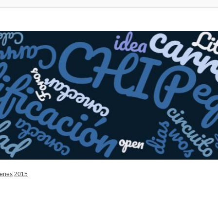
eries
2015