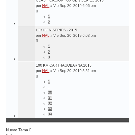
CLASIFICACIÓN I OXIGEN SERIES 2015
por
HAL
»
Vie Sep 20, 2019 6:06 pm
1
2
I OXIGEN SERIES - 2015
por
HAL
»
Vie Sep 20, 2019 6:03 pm
1
2
3
100 KM CARTHAGOBARNA 2015
por
HAL
»
Vie Sep 20, 2019 5:31 pm
1
…
30
31
32
33
34
Nuevo Tema