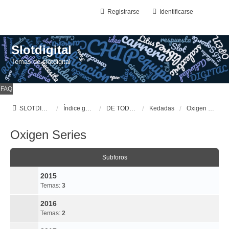
Registrarse
Identificarse
Slotdigital
Temas de slotdigital
FAQ
SLOTDIGITAL
Índice general
DE TODO UN POCO
Kedadas
Oxigen Series
Oxigen Series
Subforos
2015
Temas:
3
2016
Temas:
2