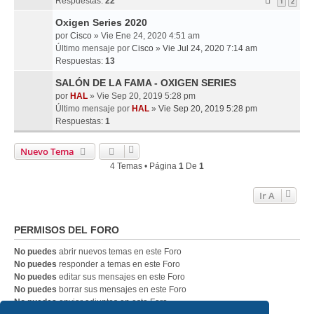
Respuestas:
22
1
2
Oxigen Series 2020
por
Cisco
» Vie Ene 24, 2020 4:51 am
Último mensaje por
Cisco
»
Vie Jul 24, 2020 7:14 am
Respuestas:
13
SALÓN DE LA FAMA - OXIGEN SERIES
por
HAL
» Vie Sep 20, 2019 5:28 pm
Último mensaje por
HAL
»
Vie Sep 20, 2019 5:28 pm
Respuestas:
1
Nuevo Tema
4 Temas • Página
1
De
1
Ir A
PERMISOS DEL FORO
No puedes
abrir nuevos temas en este Foro
No puedes
responder a temas en este Foro
No puedes
editar sus mensajes en este Foro
No puedes
borrar sus mensajes en este Foro
No puedes
enviar adjuntos en este Foro