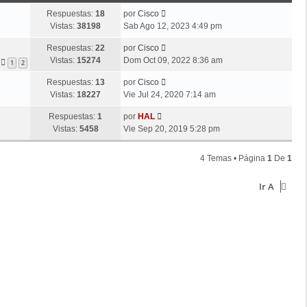
j
m
n
e
o
Respuestas:
18
por
Cisco
s
m
Vistas:
38198
Sab Ago 12, 2023 4:49 pm
a
e
j
Respuestas:
22
por
Cisco
n
e
Vistas:
15274
Dom Oct 09, 2022 8:36 am
s
1
2
a
Respuestas:
13
por
Cisco
j
Vistas:
18227
Vie Jul 24, 2020 7:14 am
e
Respuestas:
1
por
HAL
Vistas:
5458
Vie Sep 20, 2019 5:28 pm
4 Temas • Página
1
De
1
Ir A