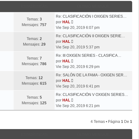
ESTADÍSTICAS
ÚLTIMO MENSAJE
Re:
CLASIFICACIÓN I OXIGEN SERIES…
Temas:
3
V
por
HAL
Mensajes:
757
e
Vie Sep 20, 2019 6:07 pm
r
Re:
CLASIFICACIÓN II OXIGEN SERIE…
ú
Temas:
2
V
por
HAL
l
Mensajes:
29
e
Vie Sep 20, 2019 5:37 pm
t
r
i
Re:
III OXIGEN SERIES - CLASIFICA…
ú
Temas:
7
m
V
por
HAL
l
Mensajes:
786
o
e
Vie Sep 20, 2019 6:29 pm
t
m
r
i
Re:
SALÓN DE LA FAMA - OXIGEN SER…
e
ú
Temas:
12
m
V
por
HAL
n
l
Mensajes:
615
o
e
Vie Sep 20, 2019 6:41 pm
s
t
m
r
a
i
Re:
CLASIFICACIÓN V OXIGEN SERIES…
e
ú
Temas:
5
j
m
V
por
HAL
n
l
Mensajes:
125
e
o
e
Vie Sep 20, 2019 6:21 pm
s
t
m
r
a
i
e
ú
j
m
4 Temas • Página
1
De
1
n
l
e
o
s
t
m
a
i
ESTADÍSTICAS
ÚLTIMO MENSAJE
e