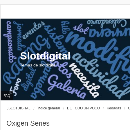
Slotdigital
Temas de slotdigital
FAQ
SLOTDIGITAL
Índice general
DE TODO UN POCO
Kedadas
O
Oxigen Series