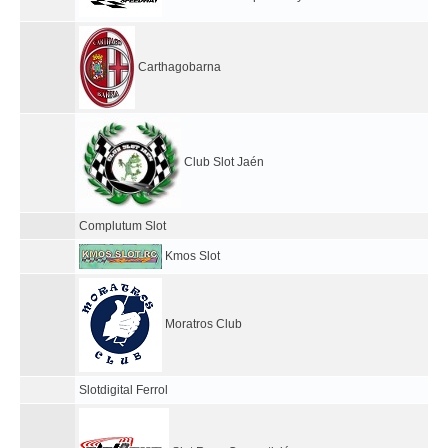
Carthagobarna
Club Slot Jaén
Complutum Slot
Kmos Slot
Moratros Club
Slotdigital Ferrol