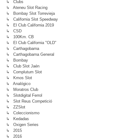
↳ Clubs
↳ Ateneu Slot Racing
↳ Bombay Slot Torrevieja
↳ California Slot Speedway
↳ El Club California 2019
↳ CSD
↳ 100Km. CB
↳ El Club California "OLD"
↳ Carthagobarna
↳ Carthagobarna General
↳ Bombay
↳ Club Slot Jaén
↳ Complutum Slot
↳ Kmos Slot
↳ Analógico
↳ Moratros Club
↳ Slotdigital Ferrol
↳ Slot Reus Competició
↳ ZZSlot
↳ Coleccionismo
↳ Kedadas
↳ Oxigen Series
↳ 2015
↳ 2016