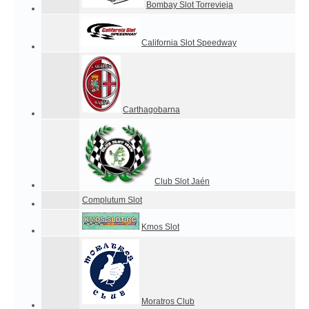
Bombay Slot Torrevieja
California Slot Speedway
Carthagobarna
Club Slot Jaén
Complutum Slot
Kmos Slot
Moratros Club