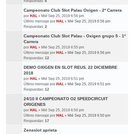
Respuestas:
6
Campeonato Club Slot Palau Oxigen - 2ª Carrera
por
HAL
» Mié Sep 25, 2019 6:56 pm
Último mensaje por
HAL
»
Mié Sep 25, 2019 6:56 pm
Respuestas:
2
Campeonato Club Slot Palau - Oxigen grupo 5 - 1ª
Carrera
por
HAL
» Mié Sep 25, 2019 6:55 pm
Último mensaje por
HAL
»
Mié Sep 25, 2019 6:56 pm
Respuestas:
12
DEMO OXIGEN EN SLOT REUS. 22 DICIEMBRE
2018
por
HAL
» Mié Sep 25, 2019 6:51 pm
Último mensaje por
HAL
»
Mié Sep 25, 2019 6:51 pm
Respuestas:
12
24/10 II CAMPEONATO O2 SPEEDCIRCUIT
ORIGENES
por
HAL
» Mié Sep 25, 2019 6:50 pm
Último mensaje por
HAL
»
Mié Sep 25, 2019 6:50 pm
Respuestas:
17
Zeneslot aprieta