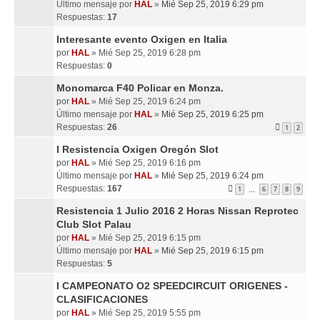
Último mensaje por
HAL
»
Mié Sep 25, 2019 6:29 pm
Respuestas:
17
Interesante evento Oxigen en Italia
por
HAL
» Mié Sep 25, 2019 6:28 pm
Respuestas:
0
Monomarca F40 Policar en Monza.
por
HAL
» Mié Sep 25, 2019 6:24 pm
Último mensaje por
HAL
»
Mié Sep 25, 2019 6:25 pm
Respuestas:
26
1
2
I Resistencia Oxigen Oregón Slot
por
HAL
» Mié Sep 25, 2019 6:16 pm
Último mensaje por
HAL
»
Mié Sep 25, 2019 6:24 pm
Respuestas:
167
1
6
7
8
9
…
Resistencia 1 Julio 2016 2 Horas Nissan Reprotec
Club Slot Palau
por
HAL
» Mié Sep 25, 2019 6:15 pm
Último mensaje por
HAL
»
Mié Sep 25, 2019 6:15 pm
Respuestas:
5
I CAMPEONATO O2 SPEEDCIRCUIT ORIGENES -
CLASIFICACIONES
por
HAL
» Mié Sep 25, 2019 5:55 pm