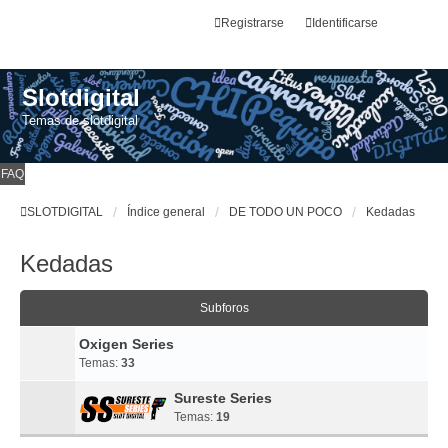
Registrarse
Identificarse
Slotdigital
Temas de slotdigital
FAQ
SLOTDIGITAL
Índice general
DE TODO UN POCO
Kedadas
Kedadas
Subforos
Oxigen Series
Temas:
33
Sureste Series
Temas:
19