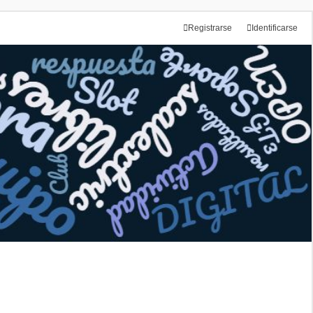
Registrarse
Identificarse