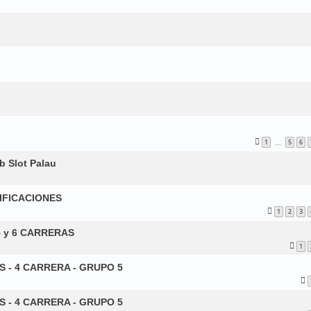
1
5
6
…
b Slot Palau
IFICACIONES
1
2
3
5 y 6 CARRERAS
1
S - 4 CARRERA - GRUPO 5
S - 4 CARRERA - GRUPO 5