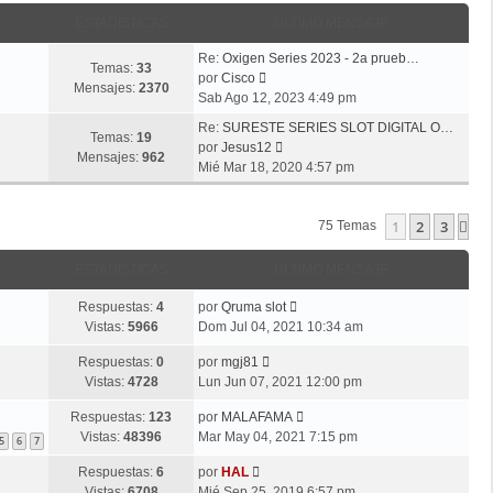
ESTADÍSTICAS
ÚLTIMO MENSAJE
Re:
Oxigen Series 2023 - 2a prueb…
Temas:
33
V
por
Cisco
Mensajes:
2370
e
Sab Ago 12, 2023 4:49 pm
r
Re:
SURESTE SERIES SLOT DIGITAL O…
ú
Temas:
19
V
por
Jesus12
l
Mensajes:
962
e
Mié Mar 18, 2020 4:57 pm
t
r
i
ú
m
1
2
3
l
Sig
75 Temas
o
t
m
i
ESTADÍSTICAS
ÚLTIMO MENSAJE
e
m
n
o
Respuestas:
4
por
Qruma slot
s
m
Vistas:
5966
Dom Jul 04, 2021 10:34 am
a
e
j
Respuestas:
0
por
mgj81
n
e
Vistas:
4728
Lun Jun 07, 2021 12:00 pm
s
a
Respuestas:
123
por
MALAFAMA
j
Vistas:
48396
Mar May 04, 2021 7:15 pm
5
6
7
e
Respuestas:
6
por
HAL
Vistas:
6708
Mié Sep 25, 2019 6:57 pm