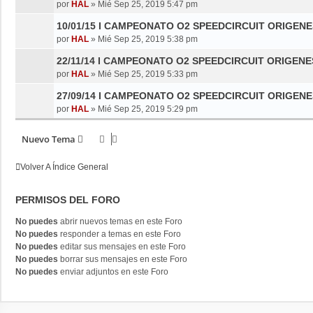
por
HAL
»
Mié Sep 25, 2019 5:47 pm
10/01/15 I CAMPEONATO O2 SPEEDCIRCUIT ORIGENES -
por
HAL
»
Mié Sep 25, 2019 5:38 pm
22/11/14 I CAMPEONATO O2 SPEEDCIRCUIT ORIGENES 
por
HAL
»
Mié Sep 25, 2019 5:33 pm
27/09/14 I CAMPEONATO O2 SPEEDCIRCUIT ORIGENES 
por
HAL
»
Mié Sep 25, 2019 5:29 pm
Nuevo Tema
Volver A Índice General
PERMISOS DEL FORO
No puedes
abrir nuevos temas en este Foro
No puedes
responder a temas en este Foro
No puedes
editar sus mensajes en este Foro
No puedes
borrar sus mensajes en este Foro
No puedes
enviar adjuntos en este Foro