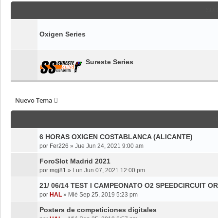
SUB
Oxigen Series
Sureste Series
Nuevo Tema
T
6 HORAS OXIGEN COSTABLANCA (ALICANTE)
por
Fer226
»
Jue Jun 24, 2021 9:00 am
ForoSlot Madrid 2021
por
mgj81
»
Lun Jun 07, 2021 12:00 pm
21/ 06/14 TEST I CAMPEONATO O2 SPEEDCIRCUIT O
por
HAL
»
Mié Sep 25, 2019 5:23 pm
Posters de competiciones digitales