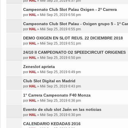
por
HAL
»
Mié Sep 25, 2019 6:57 pm
Campeonato Club Slot Palau Oxigen - 2ª Carrera
por
HAL
»
Mié Sep 25, 2019 6:56 pm
Campeonato Club Slot Palau - Oxigen grupo 5 - 1ª Car
por
HAL
»
Mié Sep 25, 2019 6:55 pm
DEMO OXIGEN EN SLOT REUS. 22 DICIEMBRE 2018
por
HAL
»
Mié Sep 25, 2019 6:51 pm
24/10 II CAMPEONATO O2 SPEEDCIRCUIT ORIGENES
por
HAL
»
Mié Sep 25, 2019 6:50 pm
Zeneslot aprieta
por
HAL
»
Mié Sep 25, 2019 6:49 pm
Club Slot Digital en Madrid
por
HAL
»
Mié Sep 25, 2019 6:43 pm
1° Carrera Campeonato F40 Monza
por
HAL
»
Mié Sep 25, 2019 6:36 pm
Evento de club slot Jaén en las noticias
por
HAL
»
Mié Sep 25, 2019 6:30 pm
CALENDARIO KEDADAS 2016