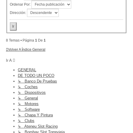
Ordenar Por:
Dirección:
8 Temas • Página
1
De
1
Volver A Índice General
Ir A
GENERAL
DE TODO UN POCO
↳ Banco De Pruebas
↳ Coches
↳ Dispositivos
↳ General
↳ Motores
↳ Software
↳ Chapa Y Pintura
↳ Clubs
↳ Ateneu Slot Racing
↳ Bombay Slot Torrevieja