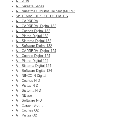
↳ 2019
↳ Sureste Series
↳ Nuestros Circuitos De Slot (MOPU)
SISTEMAS DE SLOT DIGITALES
↳ CARRERA
↳ CARRERA, Digital 132
↳ Coches Digital 132
↳ Pistas Digital 132
↳ Sistema Digital 132
↳ Software Digital 132
↳ CARRERA, Digital 124
↳ Coches Digital 124
↳ Pistas Digital 124
↳ Sistema Digital 124
↳ Software Digital 124
↳ NINCO N-Digital
↳ Coches N-D
↳ Pistas N-D
↳ Sistema N-D
↳ NBase
↳ Software N-D
↳ Oxigen Slot.it
↳ Coches O2
↳ Pistas O2