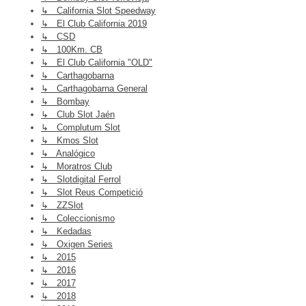
↳ California Slot Speedway
↳ El Club California 2019
↳ CSD
↳ 100Km. CB
↳ El Club California "OLD"
↳ Carthagobarna
↳ Carthagobarna General
↳ Bombay
↳ Club Slot Jaén
↳ Complutum Slot
↳ Kmos Slot
↳ Analógico
↳ Moratros Club
↳ Slotdigital Ferrol
↳ Slot Reus Competició
↳ ZZSlot
↳ Coleccionismo
↳ Kedadas
↳ Oxigen Series
↳ 2015
↳ 2016
↳ 2017
↳ 2018