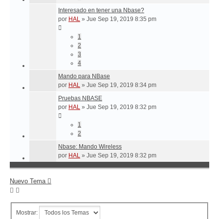
Interesado en tener una Nbase?
por
HAL
»
Jue Sep 19, 2019 8:35 pm
1
2
3
4
Mando para NBase
por
HAL
»
Jue Sep 19, 2019 8:34 pm
Pruebas NBASE
por
HAL
»
Jue Sep 19, 2019 8:32 pm
1
2
Nbase: Mando Wireless
por
HAL
»
Jue Sep 19, 2019 8:32 pm
Nuevo Tema
Mostrar: