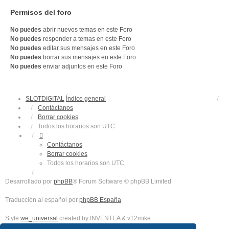
Permisos del foro
No puedes
abrir nuevos temas en este Foro
No puedes
responder a temas en este Foro
No puedes
editar sus mensajes en este Foro
No puedes
borrar sus mensajes en este Foro
No puedes
enviar adjuntos en este Foro
SLOTDIGITAL
Índice general
Contáctanos
Borrar cookies
Todos los horarios son
UTC
Contáctanos
Borrar cookies
Todos los horarios son
UTC
Desarrollado por
phpBB
® Forum Software © phpBB Limited
Traducción al español por
phpBB España
Style
we_universal
created by INVENTEA & v12mike