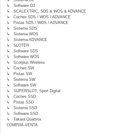
↳ Software O2
↳ SCALEXTRIC, SDS & WOS & ADVANCE
↳ Coches SDS / WOS / ADVANCE
↳ Pistas SDS / WOS / ADVANCE
↳ Sistema SDS
↳ Sistema WOS
↳ Sistema ADVANCE
↳ SLOTER
↳ Software SDS
↳ Software WOS
↳ Scorpius Wireless
↳ Coches SW
↳ Pistas SW
↳ Sistema SW
↳ Software SW
↳ SUPERSLOT, Sport Digital
↳ Coches SSD
↳ Pistas SSD
↳ Sistema SSD
↳ Software SSD
↳ Takara Quattrox
COMPRA-VENTA