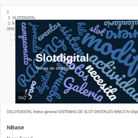
SLOTDIGITAL
Índice general
FAQ
Identificarse
Registrarse
Slotdigital
Temas de slotdigital
FAQ
SLOTDIGITAL
Índice general
SISTEMAS DE SLOT DIGITALES
NINCO N-Digit
NBase