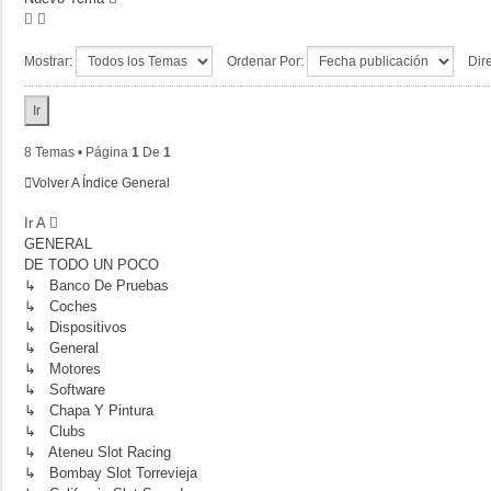
Mostrar:
Ordenar Por:
Dir
8 Temas • Página
1
De
1
Volver A Índice General
Ir A
GENERAL
DE TODO UN POCO
↳ Banco De Pruebas
↳ Coches
↳ Dispositivos
↳ General
↳ Motores
↳ Software
↳ Chapa Y Pintura
↳ Clubs
↳ Ateneu Slot Racing
↳ Bombay Slot Torrevieja