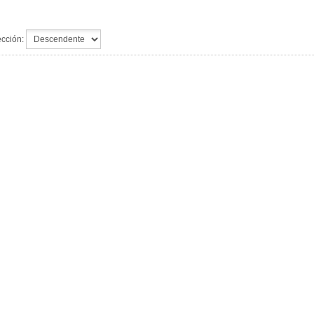
ección: