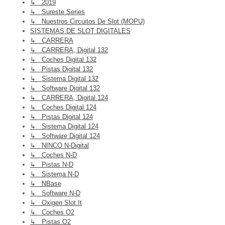
↳ 2019
↳ Sureste Series
↳ Nuestros Circuitos De Slot (MOPU)
SISTEMAS DE SLOT DIGITALES
↳ CARRERA
↳ CARRERA, Digital 132
↳ Coches Digital 132
↳ Pistas Digital 132
↳ Sistema Digital 132
↳ Software Digital 132
↳ CARRERA, Digital 124
↳ Coches Digital 124
↳ Pistas Digital 124
↳ Sistema Digital 124
↳ Software Digital 124
↳ NINCO N-Digital
↳ Coches N-D
↳ Pistas N-D
↳ Sistema N-D
↳ NBase
↳ Software N-D
↳ Oxigen Slot.it
↳ Coches O2
↳ Pistas O2