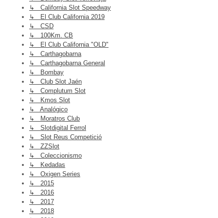
↳ California Slot Speedway
↳ El Club California 2019
↳ CSD
↳ 100Km. CB
↳ El Club California "OLD"
↳ Carthagobarna
↳ Carthagobarna General
↳ Bombay
↳ Club Slot Jaén
↳ Complutum Slot
↳ Kmos Slot
↳ Analógico
↳ Moratros Club
↳ Slotdigital Ferrol
↳ Slot Reus Competició
↳ ZZSlot
↳ Coleccionismo
↳ Kedadas
↳ Oxigen Series
↳ 2015
↳ 2016
↳ 2017
↳ 2018