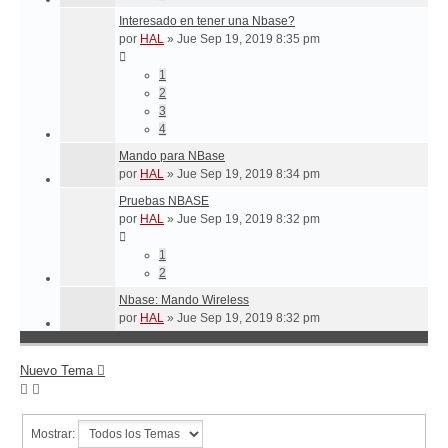
Interesado en tener una Nbase?
por
HAL
»
Jue Sep 19, 2019 8:35 pm
1
2
3
4
Mando para NBase
por
HAL
»
Jue Sep 19, 2019 8:34 pm
Pruebas NBASE
por
HAL
»
Jue Sep 19, 2019 8:32 pm
1
2
Nbase: Mando Wireless
por
HAL
»
Jue Sep 19, 2019 8:32 pm
Nuevo Tema
Mostrar: